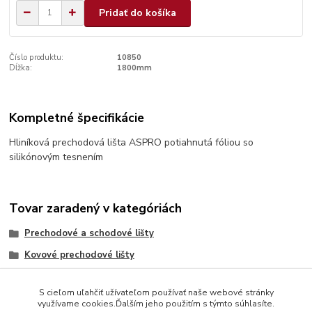
Pridať do košíka
Číslo produktu:
10850
Dĺžka:
1800mm
Kompletné špecifikácie
Hliníková prechodová lišta ASPRO potiahnutá fóliou so
silikónovým tesnením
Tovar zaradený v kategóriách
Prechodové a schodové lišty
Kovové prechodové lišty
S cieľom uľahčiť užívateľom používať naše webové stránky
využívame cookies.Ďalším jeho použitím s týmto súhlasíte.