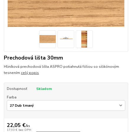
Prechodová lišta 30mm
Hliníková prechodová lišta ASPRO potiahnutá fóliou so silikónovým
tesnením
celý popis
Dostupnosť
Skladom
Farba
22,05 €
/
ks
17,93 €
bez DPH