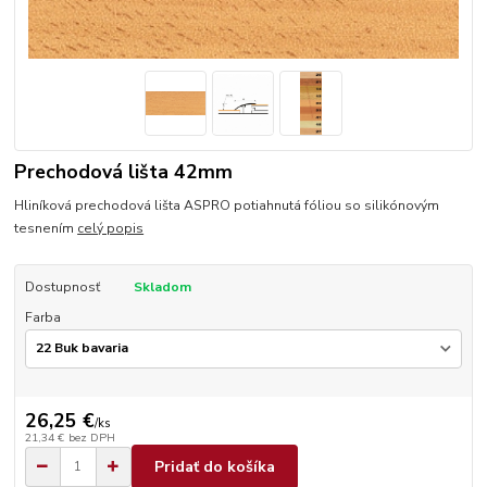
Prechodová lišta 42mm
Hliníková prechodová lišta ASPRO potiahnutá fóliou so silikónovým
tesnením
celý popis
Dostupnosť
Skladom
Farba
26,25 €
/
ks
21,34 €
bez DPH
Pridať do košíka