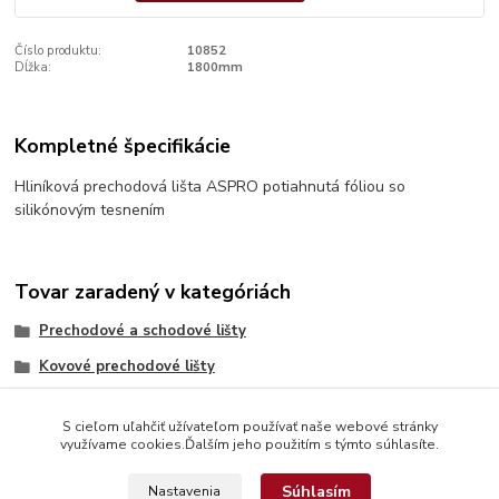
Číslo produktu:
10852
Dĺžka:
1800mm
Kompletné špecifikácie
Hliníková prechodová lišta ASPRO potiahnutá fóliou so
silikónovým tesnením
Tovar zaradený v kategóriách
Prechodové a schodové lišty
Kovové prechodové lišty
S cieľom uľahčiť užívateľom používať naše webové stránky
využívame cookies.Ďalším jeho použitím s týmto súhlasíte.
Súhlasím
Nastavenia