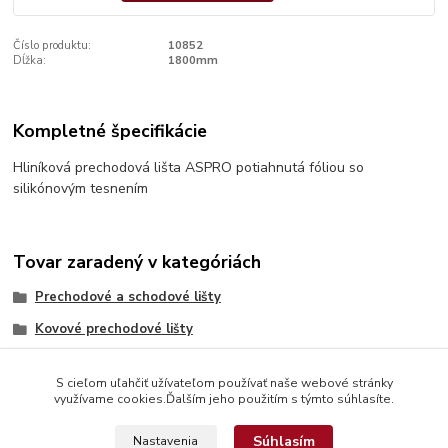
Číslo produktu:
10852
Dĺžka:
1800mm
Kompletné špecifikácie
Hliníková prechodová lišta ASPRO potiahnutá fóliou so
silikónovým tesnením
Tovar zaradený v kategóriách
Prechodové a schodové lišty
Kovové prechodové lišty
S cieľom uľahčiť užívateľom používať naše webové stránky
využívame cookies.Ďalším jeho použitím s týmto súhlasíte.
Súhlasím
Nastavenia