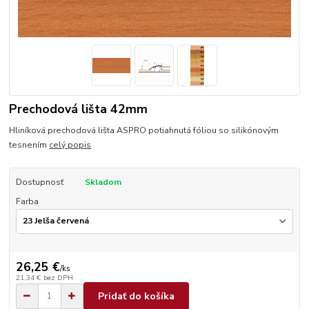
Prechodová lišta 42mm
Hliníková prechodová lišta ASPRO potiahnutá fóliou so silikónovým
tesnením
celý popis
Dostupnosť
Skladom
Farba
26,25 €
/
ks
21,34 €
bez DPH
Pridať do košíka