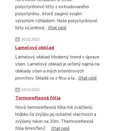
polystyrénové lišty z extrudovaného
polystyrénu , ktoré zaujmú svojím
výrazným vzhľadom. Naše polystyrénové
lišty sú jednod...
čítať celé
20.02.2023
Lamelový obklad
Lamelový obklad Moderný trend v úprave
stien. Lamelový obklad je určený najmä na
obklady stien a iných interiérových
povrchov. Skladá sa z filcu a la...
čítať celé
18.10.2022
Termoreflexná fólia
Nová termoreflexná fólia má zväčšenú
hrúbku čo zvýšilo jej izolačné vlastnosti a
zvýšený návin na 10m. Thermoreflexná
fólia 6mm/5m2
čítať celé