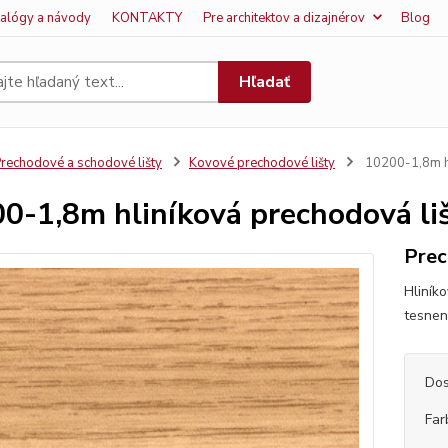
talógy a návody
KONTAKTY
Pre architektov a dizajnérov
Blog
Hľadať
rechodové a schodové lišty
Kovové prechodové lišty
10200-1,8m hl
0-1,8m hliníková prechodová li
Prec
Hliník
tesne
Dos
Far