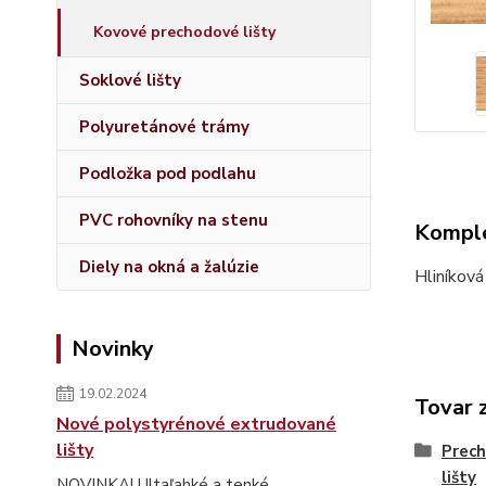
Kovové prechodové lišty
Soklové lišty
Polyuretánové trámy
Podložka pod podlahu
PVC rohovníky na stenu
Komple
Diely na okná a žalúzie
Hliníková
Novinky
19.02.2024
Tovar 
Nové polystyrénové extrudované
lišty
Prech
lišty
NOVINKA! Ultaľahké a tenké