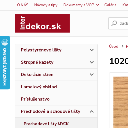
O NÁS
Návody a tipy
Dokumenty a VOP
Galéria
Ka
Úvod
P
Polystyrénové lišty
1020
Stropné kazety
Dekorácie stien
Lamelový obklad
Príslušenstvo
Prechodové a schodové lišty
Prechodové lišty MYCK