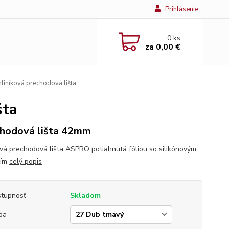
Prihlásenie
0
ks
za
0,00 €
iníková prechodová lišta
šta
hodová lišta 42mm
ová prechodová lišta ASPRO potiahnutá fóliou so silikónovým
ním
celý popis
tupnosť
Skladom
ba