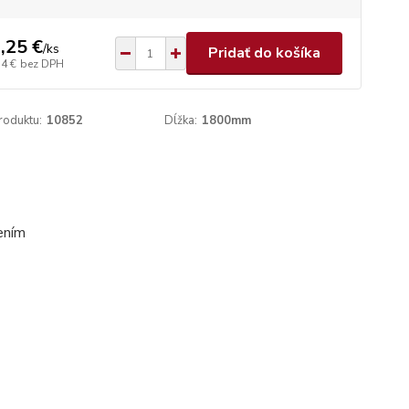
,25 €
/
ks
Pridať do košíka
34 €
bez DPH
roduktu:
10852
Dĺžka:
1800mm
ením