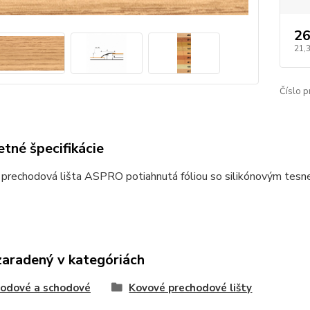
26
21,
Číslo p
tné špecifikácie
 prechodová lišta ASPRO potiahnutá fóliou so silikónovým tesn
zaradený v kategóriách
odové a schodové
Kovové prechodové lišty