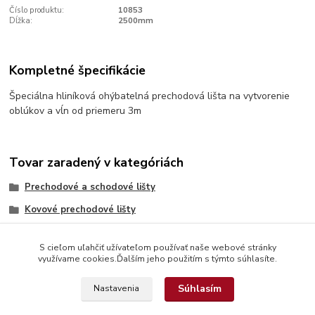
Číslo produktu:
10853
Dĺžka:
2500mm
Kompletné špecifikácie
Špeciálna hliníková ohýbatelná prechodová lišta na vytvorenie
oblúkov a vĺn od priemeru 3m
Tovar zaradený v kategóriách
Prechodové a schodové lišty
Kovové prechodové lišty
S cieľom uľahčiť užívateľom používať naše webové stránky
využívame cookies.Ďalším jeho použitím s týmto súhlasíte.
Súhlasím
Nastavenia