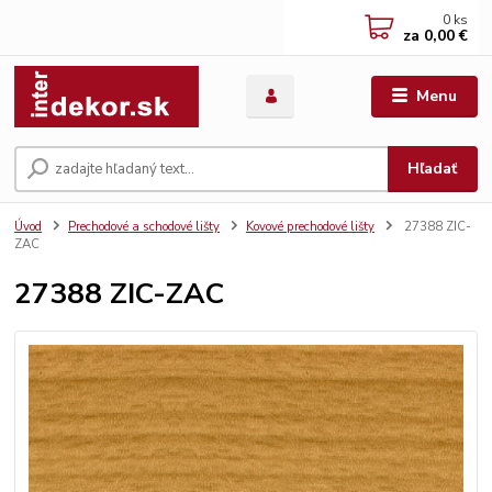
0
ks
za
0,00 €
Menu
Hľadať
Úvod
Prechodové a schodové lišty
Kovové prechodové lišty
27388 ZIC-
ZAC
27388 ZIC-ZAC