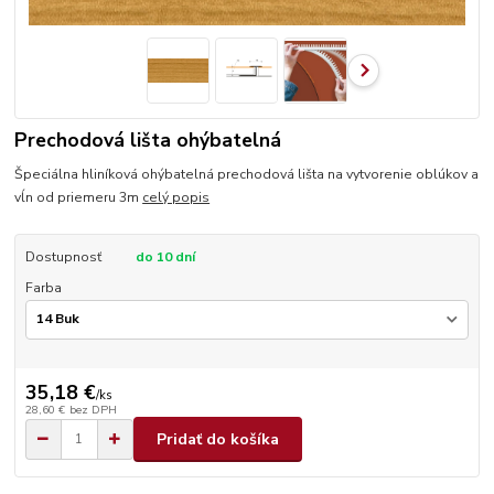
Prechodová lišta ohýbatelná
Špeciálna hliníková ohýbatelná prechodová lišta na vytvorenie oblúkov a
vĺn od priemeru 3m
celý popis
Dostupnosť
do 10 dní
Farba
35,18 €
/
ks
28,60 €
bez DPH
Pridať do košíka