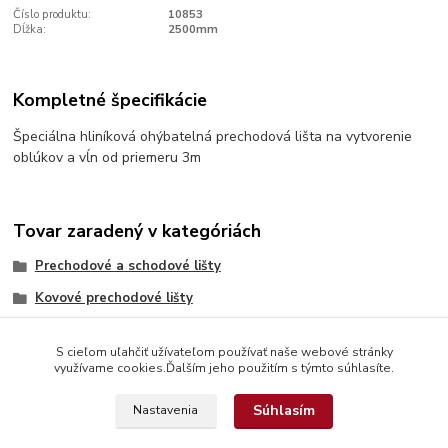
Číslo produktu:
10853
Dĺžka:
2500mm
Kompletné špecifikácie
Špeciálna hliníková ohýbatelná prechodová lišta na vytvorenie
oblúkov a vĺn od priemeru 3m
Tovar zaradený v kategóriách
Prechodové a schodové lišty
Kovové prechodové lišty
S cieľom uľahčiť užívateľom používať naše webové stránky
využívame cookies.Ďalším jeho použitím s týmto súhlasíte.
Súhlasím
Nastavenia