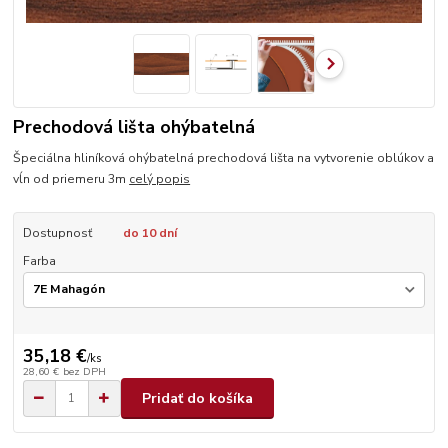
Prechodová lišta ohýbatelná
Špeciálna hliníková ohýbatelná prechodová lišta na vytvorenie oblúkov a
vĺn od priemeru 3m
celý popis
Dostupnosť
do 10 dní
Farba
35,18 €
/
ks
28,60 €
bez DPH
Pridať do košíka