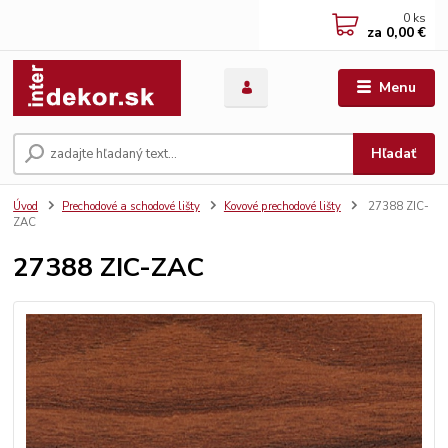
0
ks
za
0,00 €
Menu
Hľadať
Úvod
Prechodové a schodové lišty
Kovové prechodové lišty
27388 ZIC-
ZAC
27388 ZIC-ZAC