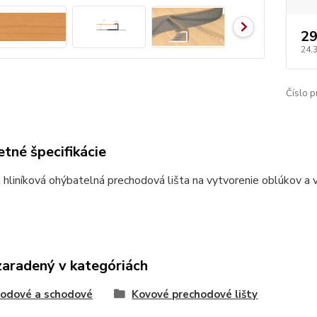
29
24,
Číslo p
tné špecifikácie
 hliníková ohýbatelná prechodová lišta na vytvorenie oblúkov a
zaradený v kategóriách
odové a schodové
Kovové prechodové lišty