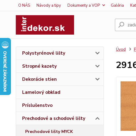
O NÁS
Návody a tipy
Dokumenty a VOP
Galéria
Ka
Úvod
P
Polystyrénové lišty
291
Stropné kazety
Dekorácie stien
Lamelový obklad
Príslušenstvo
Prechodové a schodové lišty
Prechodové lišty MYCK