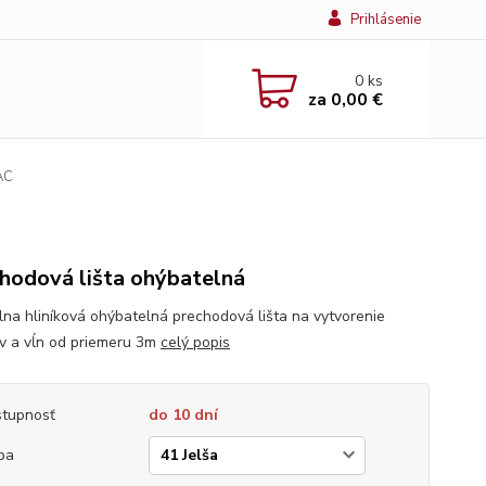
Prihlásenie
0
ks
za
0,00 €
AC
hodová lišta ohýbatelná
lna hliníková ohýbatelná prechodová lišta na vytvorenie
v a vĺn od priemeru 3m
celý popis
tupnosť
do 10 dní
ba