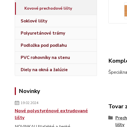
Kovové prechodové lišty
Soklové lišty
Polyuretánové trámy
Podložka pod podlahu
PVC rohovníky na stenu
Komple
Diely na okná a žalúzie
Špeciálna
Novinky
19.02.2024
Tovar 
Nové polystyrénové extrudované
lišty
Prech
lišty
NOVINKA! Ultaľahké a tenké