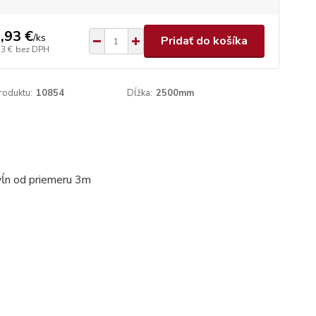
,93 €
/
ks
Pridať do košíka
33 €
bez DPH
roduktu:
10854
Dĺžka:
2500mm
 vĺn od priemeru 3m