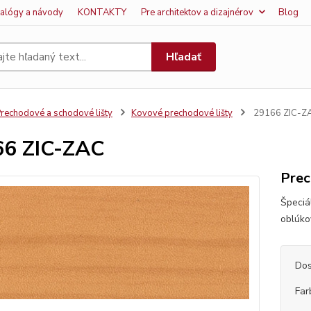
talógy a návody
KONTAKTY
Pre architektov a dizajnérov
Blog
Hľadať
rechodové a schodové lišty
Kovové prechodové lišty
29166 ZIC-Z
66 ZIC-ZAC
Prec
Špeciá
oblúko
Dos
Far