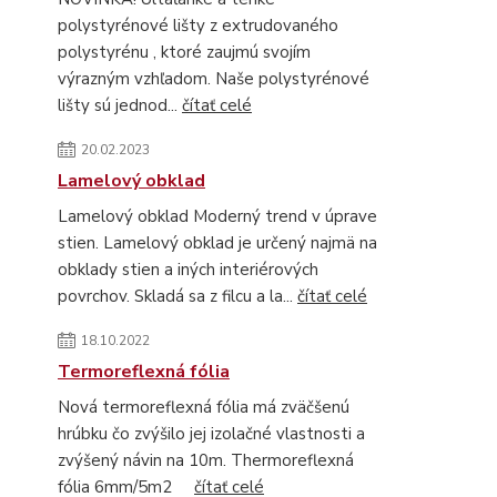
polystyrénové lišty z extrudovaného
polystyrénu , ktoré zaujmú svojím
výrazným vzhľadom. Naše polystyrénové
lišty sú jednod...
čítať celé
20.02.2023
Lamelový obklad
Lamelový obklad Moderný trend v úprave
stien. Lamelový obklad je určený najmä na
obklady stien a iných interiérových
povrchov. Skladá sa z filcu a la...
čítať celé
18.10.2022
Termoreflexná fólia
Nová termoreflexná fólia má zväčšenú
hrúbku čo zvýšilo jej izolačné vlastnosti a
zvýšený návin na 10m. Thermoreflexná
fólia 6mm/5m2
čítať celé