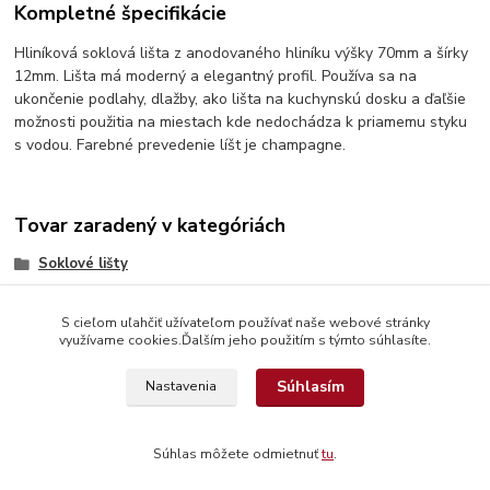
Kompletné špecifikácie
Hliníková soklová lišta z anodovaného hliníku výšky 70mm a šírky
12mm. Lišta má moderný a elegantný profil. Používa sa na
ukončenie podlahy, dlažby, ako lišta na kuchynskú dosku a ďaľšie
možnosti použitia na miestach kde nedochádza k priamemu styku
s vodou. Farebné prevedenie líšt je champagne.
Tovar zaradený v kategóriách
Soklové lišty
S cieľom uľahčiť užívateľom používať naše webové stránky
využívame cookies.Ďalším jeho použitím s týmto súhlasíte.
Súhlasím
Nastavenia
© Copyright 2026 www.interdekor.sk, všetky práva vyhradené
Súhlas môžete odmietnuť
tu
.
Vytvorené na
Eshop-rychlo.sk