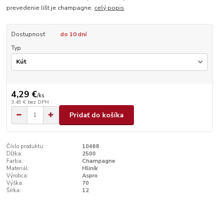
prevedenie líšt je champagne.
celý popis
Dostupnosť
do 10 dní
Typ
4,29 €
/
ks
3,49 €
bez DPH
Pridať do košíka
Číslo produktu:
10468
Dĺžka:
2500
Farba:
Champagne
Materiál:
Hliník
Výrobca:
Aspro
Výška:
70
Šírka:
12