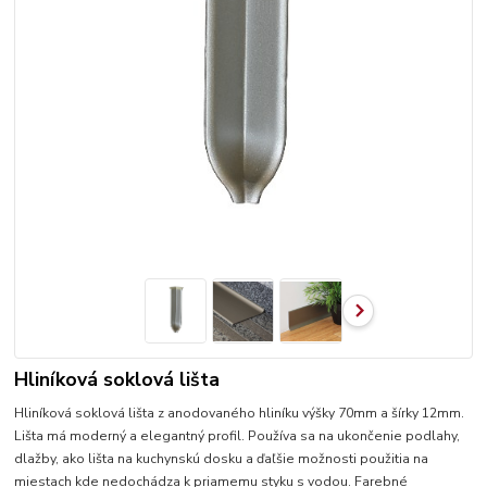
Hliníková soklová lišta
Hliníková soklová lišta z anodovaného hliníku výšky 70mm a šírky 12mm.
Lišta má moderný a elegantný profil. Používa sa na ukončenie podlahy,
dlažby, ako lišta na kuchynskú dosku a ďaľšie možnosti použitia na
miestach kde nedochádza k priamemu styku s vodou. Farebné