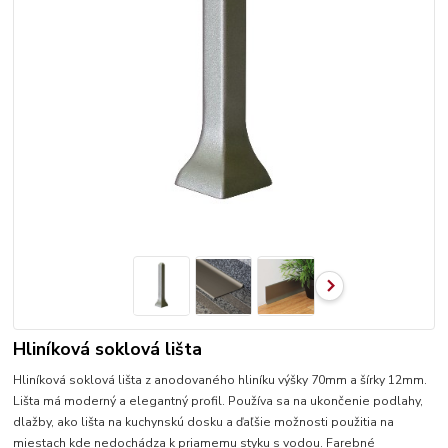
Hliníková soklová lišta
Hliníková soklová lišta z anodovaného hliníku výšky 70mm a šírky 12mm.
Lišta má moderný a elegantný profil. Používa sa na ukončenie podlahy,
dlažby, ako lišta na kuchynskú dosku a ďaľšie možnosti použitia na
miestach kde nedochádza k priamemu styku s vodou. Farebné