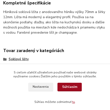
Kompletné špecifikácie
Hliníková soklová lišta z anodovaného hliníku výšky 70mm a šírky
12mm. Lišta má moderný a elegantný profil. Používa sa na
ukončenie podlahy, dlažby, ako lišta na kuchynskú dosku a ďaľšie
možnosti použitia na miestach kde nedochádza k priamemu styku
s vodou. Farebné prevedenie líšt je champagne.
Tovar zaradený v kategóriách
Soklové lišty
S cieľom uľahčiť užívateľom používať naše webové stránky
využívame cookies.Ďalším jeho použitím s týmto súhlasíte.
Súhlasím
Nastavenia
© Copyright 2026 www.interdekor.sk, všetky práva vyhradené
Súhlas môžete odmietnuť
tu
.
Vytvorené na
Eshop-rychlo.sk