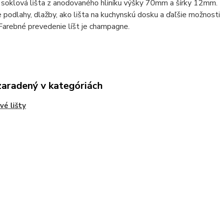
 soklová lišta z anodovaného hliníku výšky 70mm a šírky 12mm. 
 podlahy, dlažby, ako lišta na kuchynskú dosku a ďaľšie možnos
Farebné prevedenie líšt je champagne.
zaradený v kategóriách
vé lišty