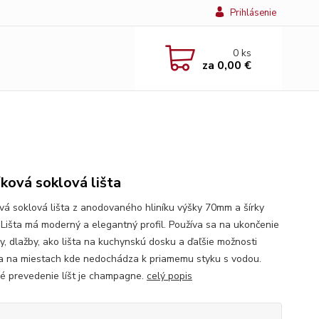
Prihlásenie
0
ks
za
0,00 €
íková soklová lišta
ová soklová lišta z anodovaného hliníku výšky 70mm a šírky
Lišta má moderný a elegantný profil. Používa sa na ukončenie
y, dlažby, ako lišta na kuchynskú dosku a ďaľšie možnosti
ia na miestach kde nedochádza k priamemu styku s vodou.
é prevedenie líšt je champagne.
celý popis