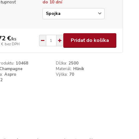
tupnosť
do 10 dní
p
72 €
/
ks
Pridať do košíka
 €
bez DPH
roduktu:
10468
Dĺžka:
2500
Champagne
Materiál:
Hliník
a:
Aspro
Výška:
70
12