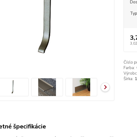
Dos
Ty
3,
3,02
Číslo p
Farba:
Výrobc
Šírka:
tné špecifikácie