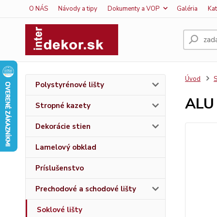
O NÁS
Návody a tipy
Dokumenty a VOP
Galéria
Ka
Úvod
S
Polystyrénové lišty
ALU
Stropné kazety
Dekorácie stien
Lamelový obklad
Príslušenstvo
Prechodové a schodové lišty
Soklové lišty