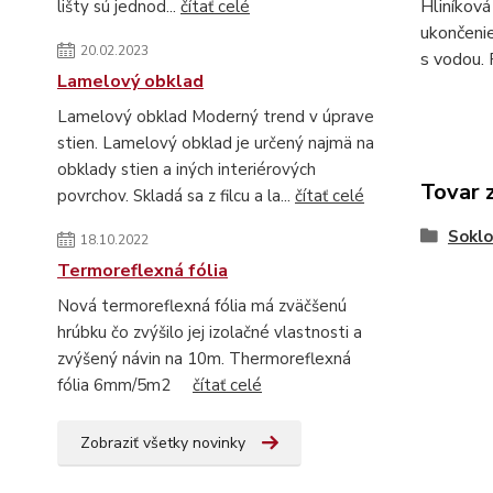
Hliníková
lišty sú jednod...
čítať celé
ukončenie
20.02.2023
s vodou. 
Lamelový obklad
Lamelový obklad Moderný trend v úprave
stien. Lamelový obklad je určený najmä na
obklady stien a iných interiérových
Tovar 
povrchov. Skladá sa z filcu a la...
čítať celé
Soklo
18.10.2022
Termoreflexná fólia
Nová termoreflexná fólia má zväčšenú
hrúbku čo zvýšilo jej izolačné vlastnosti a
zvýšený návin na 10m. Thermoreflexná
fólia 6mm/5m2
čítať celé
Zobraziť všetky novinky