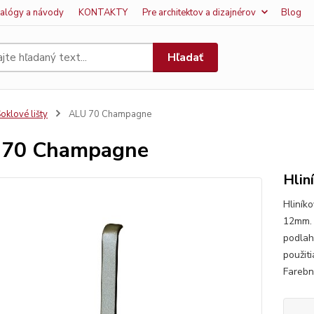
talógy a návody
KONTAKTY
Pre architektov a dizajnérov
Blog
Hľadať
oklové lišty
ALU 70 Champagne
 70 Champagne
Hlin
Hliník
12mm. 
podlah
použit
Farebn