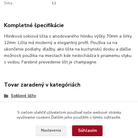
Šírka:
12
Kompletné špecifikácie
Hliníková soklová lišta z anodovaného hliníku výšky 70mm a šírky
12mm. Lišta má moderný a elegantný profil. Používa sa na
ukončenie podlahy, dlažby, ako lišta na kuchynskú dosku a ďaľšie
možnosti použitia na miestach kde nedochádza k priamemu styku
s vodou. Farebné prevedenie líšt je champagne.
Tovar zaradený v kategóriách
Soklové lišty
S cieľom uľahčiť užívateľom používať naše webové stránky
využívame cookies.Ďalším jeho použitím s týmto súhlasíte.
Súhlasím
Nastavenia