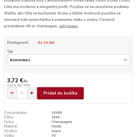
Hliníková soklová lišta z anodovaného hliníku výšky 70mm a šírky 12mm.
Lišta má moderný a elegantný profil. Používa sa na ukončenie podlahy,
dlažby, ako lišta na kuchynskú dosku a ďaľšie možnosti použitia na
miestach kde nedochádza k priamemu styku s vodou. Farebné
prevedenie líšt je champagne.
celý popis
Dostupnosť
do 10 dní
Typ
3,72 €
/
ks
3,02 €
bez DPH
Pridať do košíka
Číslo produktu:
10468
Dĺžka:
2500
Farba:
Champagne
Materiál:
Hliník
Výrobca:
Aspro
Výška:
70