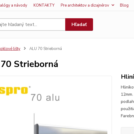
talógy a návody
KONTAKTY
Pre architektov a dizajnérov
Blog
Hľadať
oklové lišty
ALU 70 Strieborná
70 Strieborná
Hlin
Hliník
12mm. 
podlah
použit
Farebné