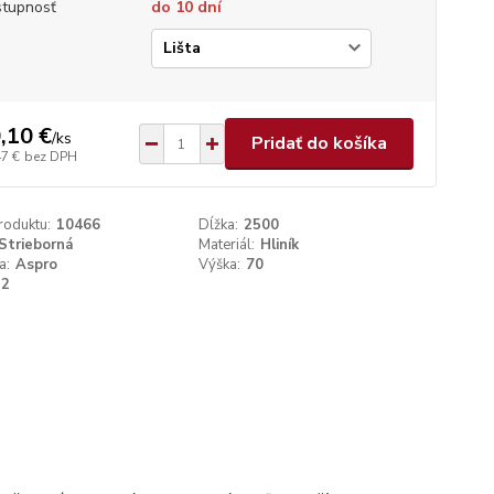
tupnosť
do 10 dní
p
,10 €
/
ks
Pridať do košíka
47 €
bez DPH
roduktu:
10466
Dĺžka:
2500
Strieborná
Materiál:
Hliník
a:
Aspro
Výška:
70
12