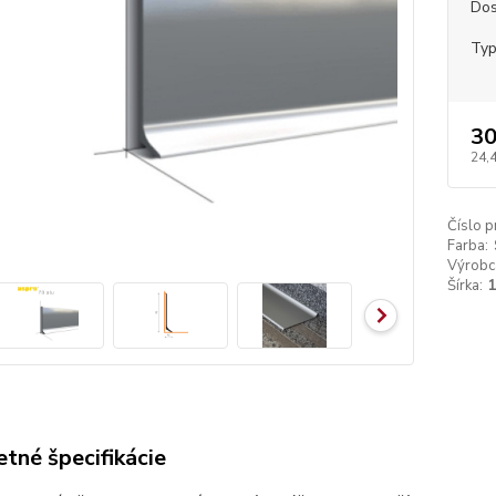
Dos
Ty
30
24,
Číslo p
Farba:
Výrobc
Šírka:
tné špecifikácie