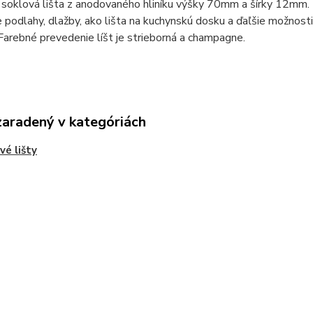
 soklová lišta z anodovaného hliníku výšky 70mm a šírky 12mm. 
 podlahy, dlažby, ako lišta na kuchynskú dosku a ďaľšie možnos
Farebné prevedenie líšt je strieborná a champagne.
zaradený v kategóriách
vé lišty