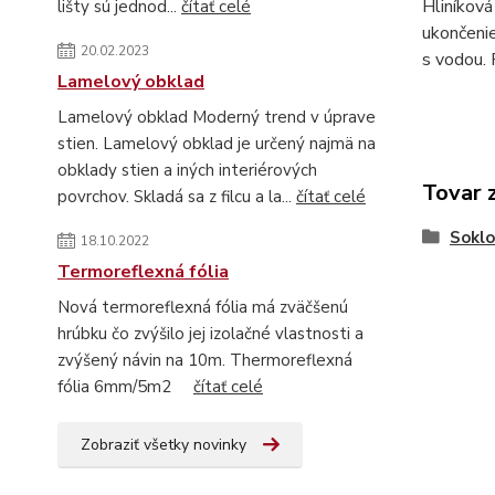
Hliníková
lišty sú jednod...
čítať celé
ukončenie
20.02.2023
s vodou. 
Lamelový obklad
Lamelový obklad Moderný trend v úprave
stien. Lamelový obklad je určený najmä na
obklady stien a iných interiérových
Tovar 
povrchov. Skladá sa z filcu a la...
čítať celé
Soklo
18.10.2022
Termoreflexná fólia
Nová termoreflexná fólia má zväčšenú
hrúbku čo zvýšilo jej izolačné vlastnosti a
zvýšený návin na 10m. Thermoreflexná
fólia 6mm/5m2
čítať celé
Zobraziť všetky novinky