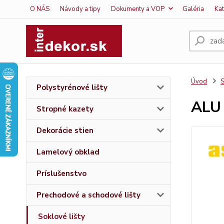
O NÁS
Návody a tipy
Dokumenty a VOP
Galéria
Ka
Úvod
S
Polystyrénové lišty
ALU 
Stropné kazety
Dekorácie stien
Lamelový obklad
Príslušenstvo
Prechodové a schodové lišty
Soklové lišty