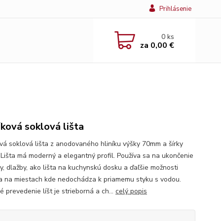
Prihlásenie
0
ks
za
0,00 €
íková soklová lišta
ová soklová lišta z anodovaného hliníku výšky 70mm a šírky
Lišta má moderný a elegantný profil. Používa sa na ukončenie
y, dlažby, ako lišta na kuchynskú dosku a ďaľšie možnosti
ia na miestach kde nedochádza k priamemu styku s vodou.
 prevedenie líšt je strieborná a ch...
celý popis