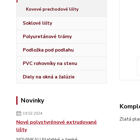
Kovové prechodové lišty
Soklové lišty
Polyuretánové trámy
Podložka pod podlahu
PVC rohovníky na stenu
Diely na okná a žalúzie
Novinky
Komple
19.02.2024
Zlatá pla
Nové polystyrénové extrudované
lišty
NOVINKA! Ultaľahké a tenké