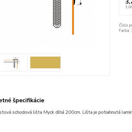
3,
3,06
Číslo p
Farba:
tné špecifikácie
stová schodová lišta Myck dlhá 200cm. Lišta je potiahnutá laminá