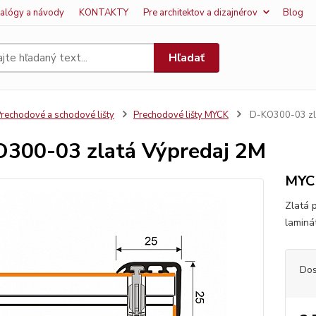
talógy a návody
KONTAKTY
Pre architektov a dizajnérov
Blog
Hľadať
rechodové a schodové lišty
Prechodové lišty MYCK
D-KO300-03 zla
300-03 zlatá Výpredaj 2M
MYCK
Zlatá 
laminát
Dos