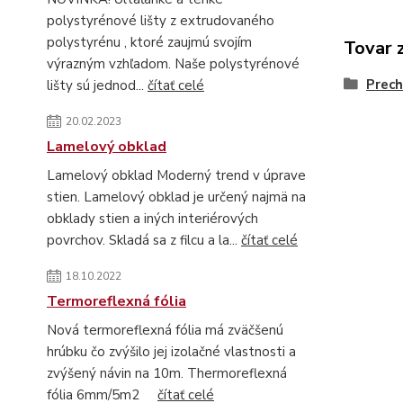
polystyrénové lišty z extrudovaného
polystyrénu , ktoré zaujmú svojím
Tovar 
výrazným vzhľadom. Naše polystyrénové
Prech
lišty sú jednod...
čítať celé
20.02.2023
Lamelový obklad
Lamelový obklad Moderný trend v úprave
stien. Lamelový obklad je určený najmä na
obklady stien a iných interiérových
povrchov. Skladá sa z filcu a la...
čítať celé
18.10.2022
Termoreflexná fólia
Nová termoreflexná fólia má zväčšenú
hrúbku čo zvýšilo jej izolačné vlastnosti a
zvýšený návin na 10m. Thermoreflexná
fólia 6mm/5m2
čítať celé