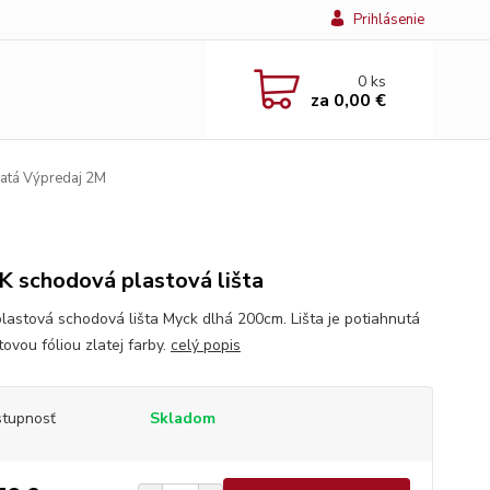
Prihlásenie
0
ks
za
0,00 €
tá Výpredaj 2M
 schodová plastová lišta
plastová schodová lišta Myck dlhá 200cm. Lišta je potiahnutá
ovou fóliou zlatej farby.
celý popis
tupnosť
Skladom