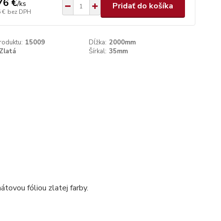
76 €
/
ks
Pridať do košíka
 €
bez DPH
roduktu:
15009
Dĺžka:
2000mm
Zlatá
Šírkal:
35mm
tovou fóliou zlatej farby.