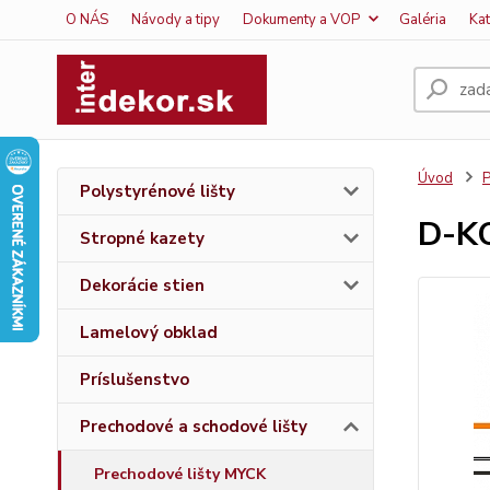
O NÁS
Návody a tipy
Dokumenty a VOP
Galéria
Ka
Úvod
P
Polystyrénové lišty
D-KO
Stropné kazety
Dekorácie stien
Lamelový obklad
Príslušenstvo
Prechodové a schodové lišty
Prechodové lišty MYCK