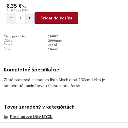
6,35 €
/
ks
5,16 €
bez DPH
Pridať do košíka
Číslo produktu:
15007
Dĺžka:
2000mm
Farba:
Zlatá
Šírkal:
16mm
Kompletné špecifikácie
Zlatá plastová schodová lišta Myck dlhá 200cm. Lišta je
potiahnutá laminátovou fóliou zlatej farby.
Tovar zaradený v kategóriách
Prechodové lišty MYCK