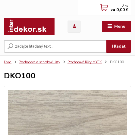
0
ks
za
0,00 €
Menu
Hľadať
Úvod
Prechodové a schodové lišty
Prechodové lišty MYCK
DKO100
DKO100