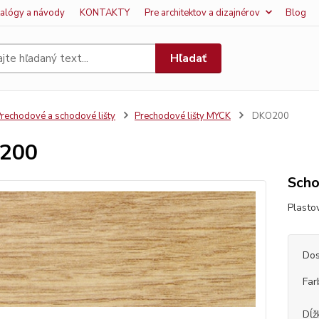
talógy a návody
KONTAKTY
Pre architektov a dizajnérov
Blog
Hľadať
rechodové a schodové lišty
Prechodové lišty MYCK
DKO200
200
Scho
Plasto
Dos
Far
Dĺž