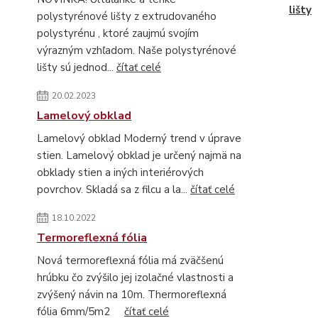
lišty
polystyrénové lišty z extrudovaného
polystyrénu , ktoré zaujmú svojím
výrazným vzhľadom. Naše polystyrénové
lišty sú jednod...
čítať celé
20.02.2023
Lamelový obklad
Lamelový obklad Moderný trend v úprave
stien. Lamelový obklad je určený najmä na
obklady stien a iných interiérových
povrchov. Skladá sa z filcu a la...
čítať celé
18.10.2022
Termoreflexná fólia
Nová termoreflexná fólia má zväčšenú
hrúbku čo zvýšilo jej izolačné vlastnosti a
zvýšený návin na 10m. Thermoreflexná
fólia 6mm/5m2
čítať celé