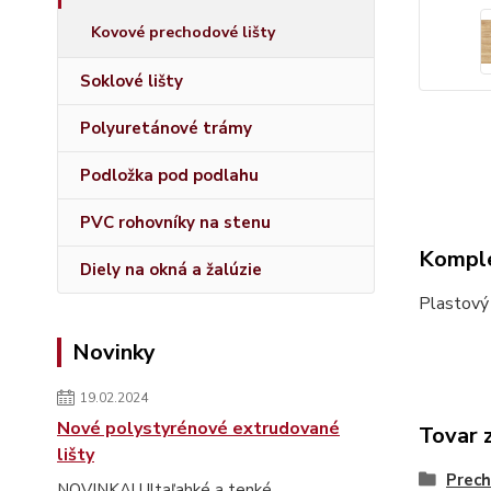
Kovové prechodové lišty
Soklové lišty
Polyuretánové trámy
Podložka pod podlahu
PVC rohovníky na stenu
Komple
Diely na okná a žalúzie
Plastový
Novinky
19.02.2024
Nové polystyrénové extrudované
Tovar 
lišty
Prech
NOVINKA! Ultaľahké a tenké