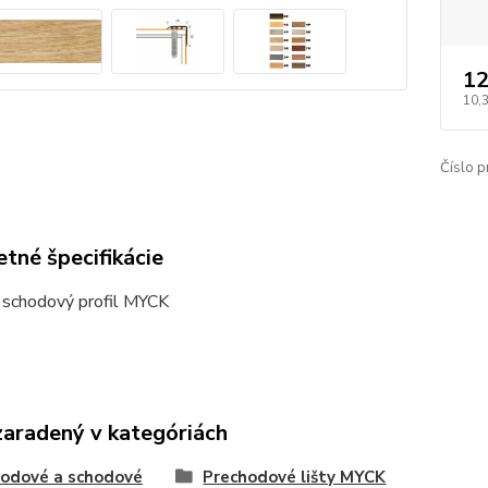
12
10,
Číslo p
tné špecifikácie
 schodový profil MYCK
zaradený v kategóriách
odové a schodové
Prechodové lišty MYCK