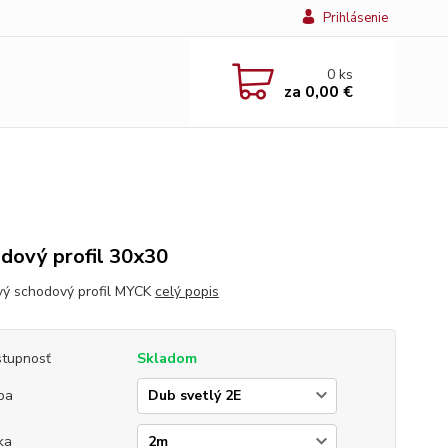
Prihlásenie
0
ks
za
0,00 €
dový profil 30x30
vý schodový profil MYCK
celý popis
tupnosť
Skladom
ba
ka