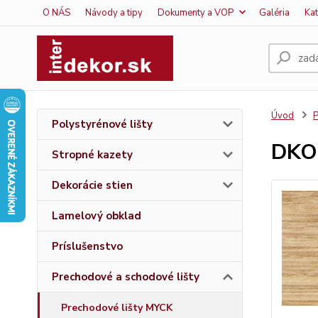
O NÁS
Návody a tipy
Dokumenty a VOP
Galéria
Ka
Úvod
P
Polystyrénové lišty
DKO
Stropné kazety
Dekorácie stien
Lamelový obklad
Príslušenstvo
Prechodové a schodové lišty
Prechodové lišty MYCK