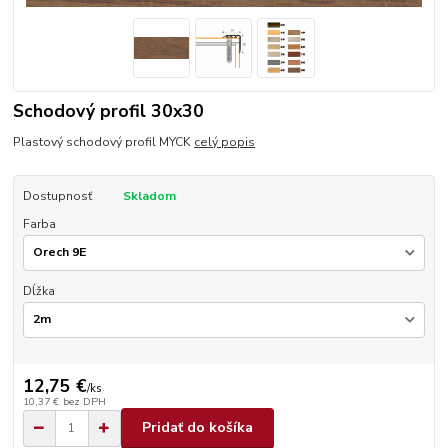
Schodový profil 30x30
Plastový schodový profil MYCK
celý popis
Dostupnosť
Skladom
Farba
Dĺžka
12,75 €
/
ks
10,37 €
bez DPH
Pridať do košíka