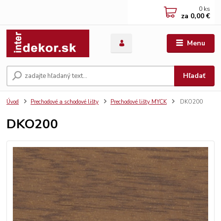
0
ks
za
0,00 €
Menu
Hľadať
Úvod
Prechodové a schodové lišty
Prechodové lišty MYCK
DKO200
DKO200