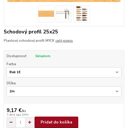
Schodový profil 25x25
Plastový schodový profil MYCK
celý popis
Dostupnosť
Skladom
Farba
Dĺžka
9,17 €
/
ks
7,46 €
bez DPH
Pridať do košíka