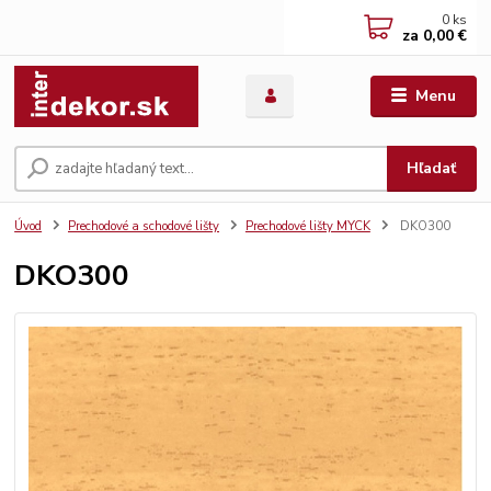
0
ks
za
0,00 €
Menu
Hľadať
Úvod
Prechodové a schodové lišty
Prechodové lišty MYCK
DKO300
DKO300