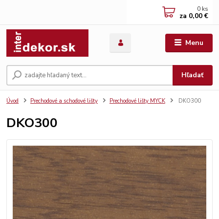
0
ks
za
0,00 €
Menu
Hľadať
Úvod
Prechodové a schodové lišty
Prechodové lišty MYCK
DKO300
DKO300