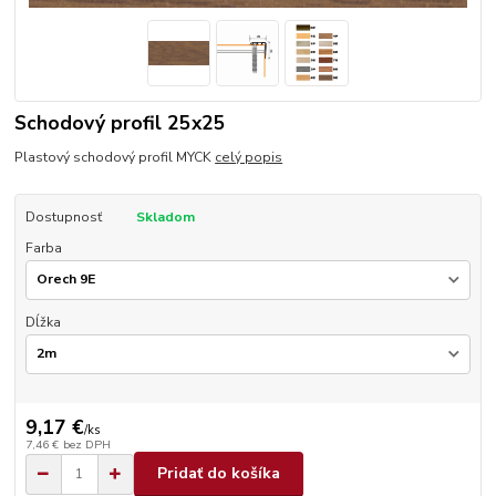
Schodový profil 25x25
Plastový schodový profil MYCK
celý popis
Dostupnosť
Skladom
Farba
Dĺžka
9,17 €
/
ks
7,46 €
bez DPH
Pridať do košíka