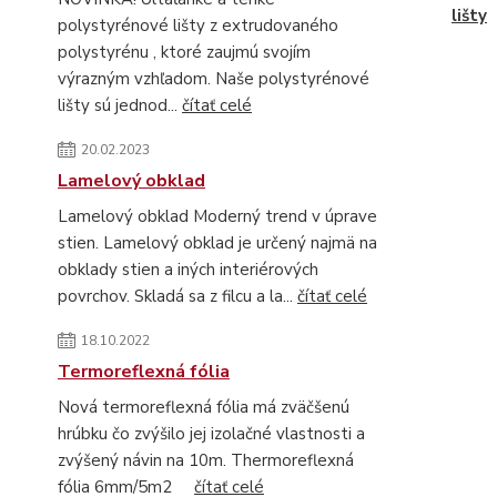
lišty
polystyrénové lišty z extrudovaného
polystyrénu , ktoré zaujmú svojím
výrazným vzhľadom. Naše polystyrénové
lišty sú jednod...
čítať celé
20.02.2023
Lamelový obklad
Lamelový obklad Moderný trend v úprave
stien. Lamelový obklad je určený najmä na
obklady stien a iných interiérových
povrchov. Skladá sa z filcu a la...
čítať celé
18.10.2022
Termoreflexná fólia
Nová termoreflexná fólia má zväčšenú
hrúbku čo zvýšilo jej izolačné vlastnosti a
zvýšený návin na 10m. Thermoreflexná
fólia 6mm/5m2
čítať celé