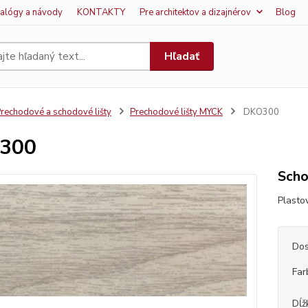
talógy a návody
KONTAKTY
Pre architektov a dizajnérov
Blog
Hľadať
rechodové a schodové lišty
Prechodové lišty MYCK
DKO300
300
Scho
Plasto
Dos
Far
Dĺž