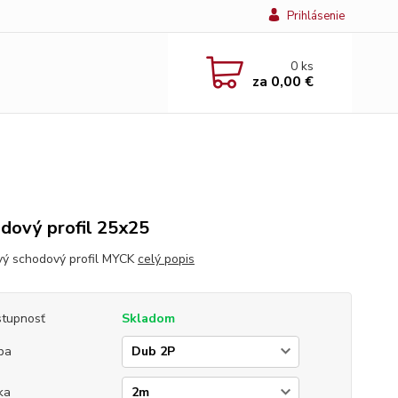
Prihlásenie
0
ks
za
0,00 €
dový profil 25x25
vý schodový profil MYCK
celý popis
tupnosť
Skladom
ba
ka