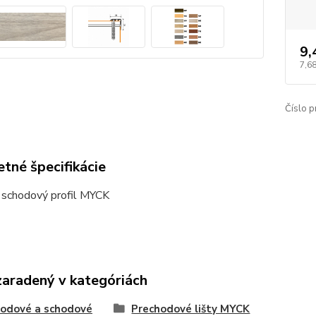
9,
7,68
Číslo p
tné špecifikácie
 schodový profil MYCK
zaradený v kategóriách
odové a schodové
Prechodové lišty MYCK