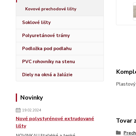
Kovové prechodové lišty
Soklové lišty
Polyuretánové trámy
Podložka pod podlahu
PVC rohovníky na stenu
Komple
Diely na okná a žalúzie
Plastový
Novinky
19.02.2024
Nové polystyrénové extrudované
Tovar 
lišty
Prech
NOVINKA! Ultaľahké a tenké