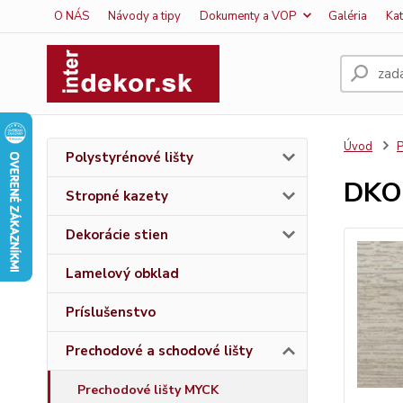
O NÁS
Návody a tipy
Dokumenty a VOP
Galéria
Ka
Úvod
P
Polystyrénové lišty
DKO
Stropné kazety
Dekorácie stien
Lamelový obklad
Príslušenstvo
Prechodové a schodové lišty
Prechodové lišty MYCK