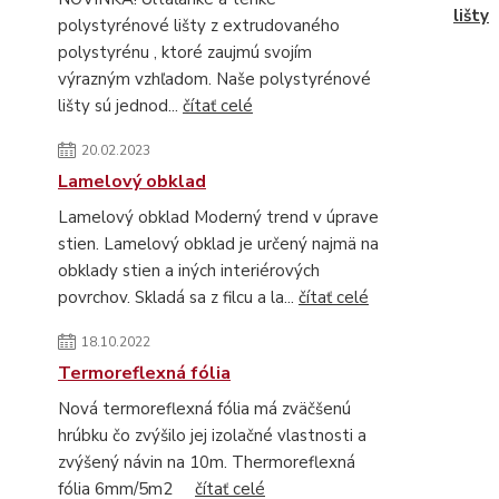
lišty
polystyrénové lišty z extrudovaného
polystyrénu , ktoré zaujmú svojím
výrazným vzhľadom. Naše polystyrénové
lišty sú jednod...
čítať celé
20.02.2023
Lamelový obklad
Lamelový obklad Moderný trend v úprave
stien. Lamelový obklad je určený najmä na
obklady stien a iných interiérových
povrchov. Skladá sa z filcu a la...
čítať celé
18.10.2022
Termoreflexná fólia
Nová termoreflexná fólia má zväčšenú
hrúbku čo zvýšilo jej izolačné vlastnosti a
zvýšený návin na 10m. Thermoreflexná
fólia 6mm/5m2
čítať celé