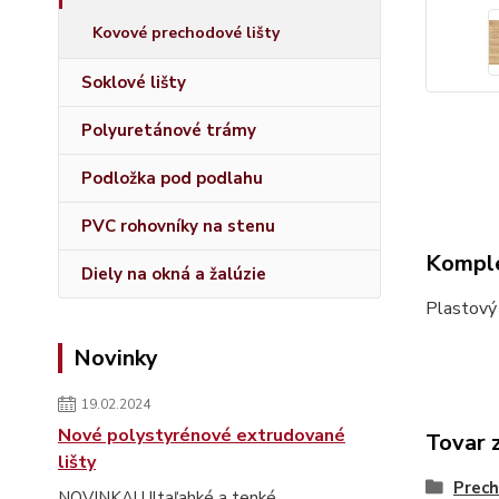
Kovové prechodové lišty
Soklové lišty
Polyuretánové trámy
Podložka pod podlahu
PVC rohovníky na stenu
Komple
Diely na okná a žalúzie
Plastový
Novinky
19.02.2024
Nové polystyrénové extrudované
Tovar 
lišty
Prech
NOVINKA! Ultaľahké a tenké