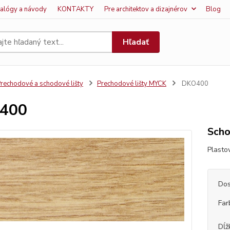
talógy a návody
KONTAKTY
Pre architektov a dizajnérov
Blog
Hľadať
rechodové a schodové lišty
Prechodové lišty MYCK
DKO400
400
Scho
Plasto
Dos
Far
Dĺž