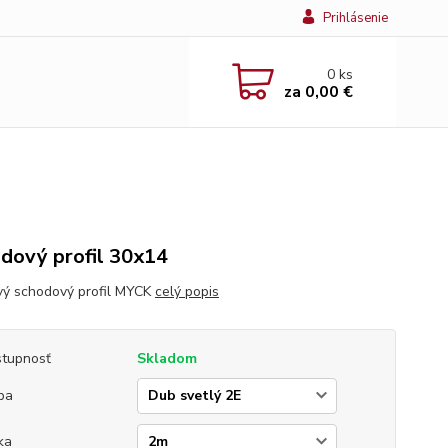
Prihlásenie
0
ks
za
0,00 €
dový profil 30x14
vý schodový profil MYCK
celý popis
tupnosť
Skladom
ba
ka