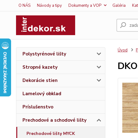
O NÁS
Návody a tipy
Dokumenty a VOP
Galéria
Ka
Úvod
P
Polystyrénové lišty
DKO
Stropné kazety
Dekorácie stien
Lamelový obklad
Príslušenstvo
Prechodové a schodové lišty
Prechodové lišty MYCK