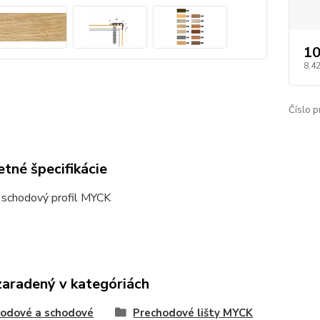
10
8,42
Číslo p
tné špecifikácie
 schodový profil MYCK
zaradený v kategóriách
odové a schodové
Prechodové lišty MYCK