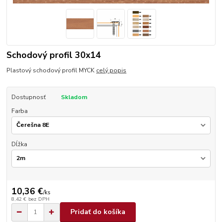
Schodový profil 30x14
Plastový schodový profil MYCK
celý popis
Dostupnosť
Skladom
Farba
Dĺžka
10,36 €
/
ks
8,42 €
bez DPH
Pridať do košíka