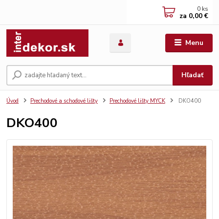
0
ks
za
0,00 €
Menu
Hľadať
Úvod
Prechodové a schodové lišty
Prechodové lišty MYCK
DKO400
DKO400