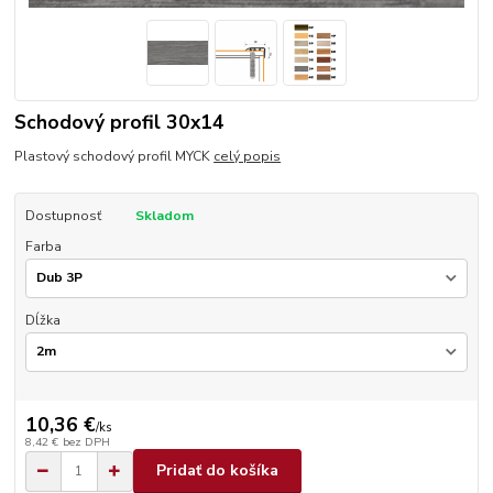
Schodový profil 30x14
Plastový schodový profil MYCK
celý popis
Dostupnosť
Skladom
Farba
Dĺžka
10,36 €
/
ks
8,42 €
bez DPH
Pridať do košíka