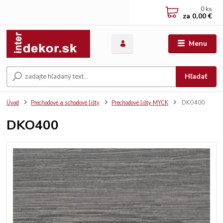
0
ks
za
0,00 €
Menu
Hľadať
Úvod
Prechodové a schodové lišty
Prechodové lišty MYCK
DKO400
DKO400