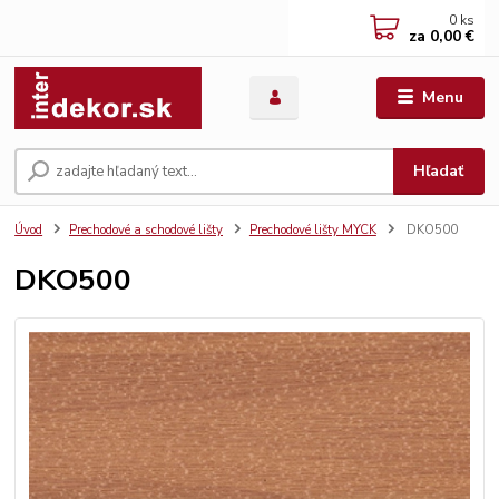
0
ks
za
0,00 €
Menu
Hľadať
Úvod
Prechodové a schodové lišty
Prechodové lišty MYCK
DKO500
DKO500