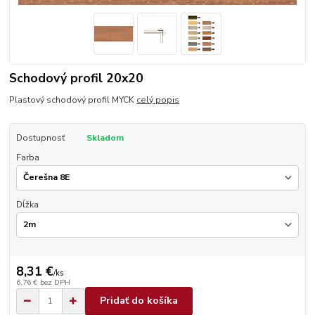
Schodový profil 20x20
Plastový schodový profil MYCK
celý popis
Dostupnosť
Skladom
Farba
Dĺžka
8,31 €
/
ks
6,76 €
bez DPH
Pridať do košíka