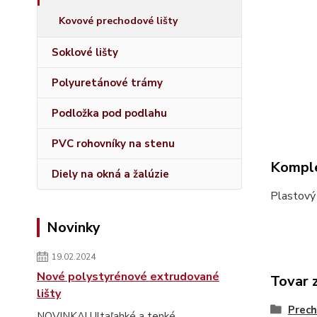
Kovové prechodové lišty
Soklové lišty
Polyuretánové trámy
Podložka pod podlahu
PVC rohovníky na stenu
Komple
Diely na okná a žalúzie
Plastový
Novinky
19.02.2024
Nové polystyrénové extrudované
Tovar 
lišty
Prech
NOVINKA! Ultaľahké a tenké