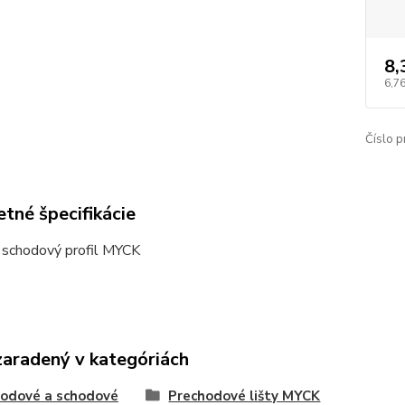
8,
6,76
Číslo p
tné špecifikácie
 schodový profil MYCK
zaradený v kategóriách
odové a schodové
Prechodové lišty MYCK