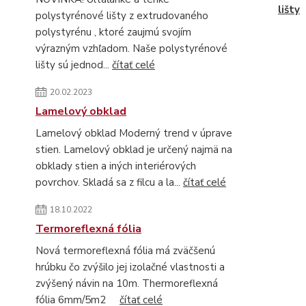
lišty
polystyrénové lišty z extrudovaného
polystyrénu , ktoré zaujmú svojím
výrazným vzhľadom. Naše polystyrénové
lišty sú jednod...
čítať celé
20.02.2023
Lamelový obklad
Lamelový obklad Moderný trend v úprave
stien. Lamelový obklad je určený najmä na
obklady stien a iných interiérových
povrchov. Skladá sa z filcu a la...
čítať celé
18.10.2022
Termoreflexná fólia
Nová termoreflexná fólia má zväčšenú
hrúbku čo zvýšilo jej izolačné vlastnosti a
zvýšený návin na 10m. Thermoreflexná
fólia 6mm/5m2
čítať celé