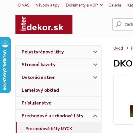
O NÁS
Návody a tipy
Dokumenty a VOP
Galéria
Ka
Úvod
P
Polystyrénové lišty
DKO
Stropné kazety
Dekorácie stien
Lamelový obklad
Príslušenstvo
Prechodové a schodové lišty
Prechodové lišty MYCK