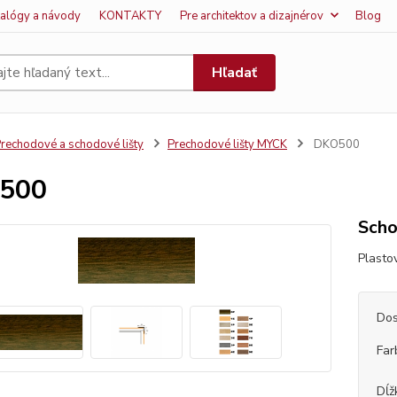
talógy a návody
KONTAKTY
Pre architektov a dizajnérov
Blog
Hľadať
rechodové a schodové lišty
Prechodové lišty MYCK
DKO500
500
Scho
Plasto
Dos
Far
Dĺž