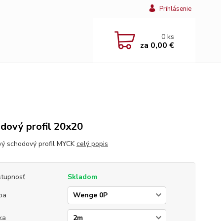
Prihlásenie
0
ks
za
0,00 €
dový profil 20x20
vý schodový profil MYCK
celý popis
tupnosť
Skladom
ba
ka