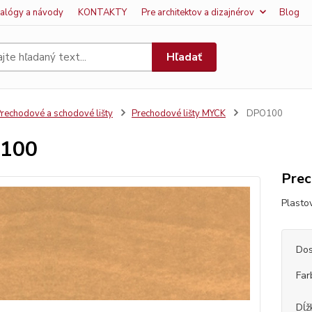
talógy a návody
KONTAKTY
Pre architektov a dizajnérov
Blog
Hľadať
rechodové a schodové lišty
Prechodové lišty MYCK
DPO100
100
Prec
Plasto
Dos
Far
Dĺž