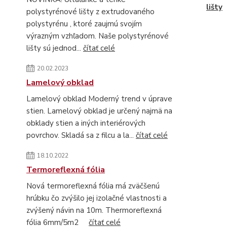
lišty
polystyrénové lišty z extrudovaného
polystyrénu , ktoré zaujmú svojím
výrazným vzhľadom. Naše polystyrénové
lišty sú jednod...
čítať celé
20.02.2023
Lamelový obklad
Lamelový obklad Moderný trend v úprave
stien. Lamelový obklad je určený najmä na
obklady stien a iných interiérových
povrchov. Skladá sa z filcu a la...
čítať celé
18.10.2022
Termoreflexná fólia
Nová termoreflexná fólia má zväčšenú
hrúbku čo zvýšilo jej izolačné vlastnosti a
zvýšený návin na 10m. Thermoreflexná
fólia 6mm/5m2
čítať celé