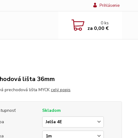
Prihlásenie
0
ks
za
0,00 €
hodová lišta 36mm
vá prechodová lišta MYCK
celý popis
tupnosť
Skladom
ba
ka