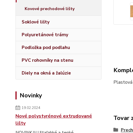
Kovové prechodové lišty
Soklové lišty
Polyuretánové trámy
Podložka pod podlahu
PVC rohovníky na stenu
Komple
Diely na okná a žalúzie
Plastová
Novinky
19.02.2024
Nové polystyrénové extrudované
Tovar 
lišty
Prech
NOVINKA! Ultaľahké a tenké