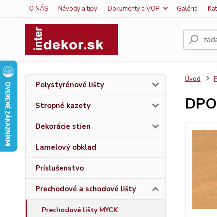
O NÁS
Návody a tipy
Dokumenty a VOP
Galéria
Ka
Úvod
P
Polystyrénové lišty
DPO
Stropné kazety
Dekorácie stien
Lamelový obklad
Príslušenstvo
Prechodové a schodové lišty
Prechodové lišty MYCK