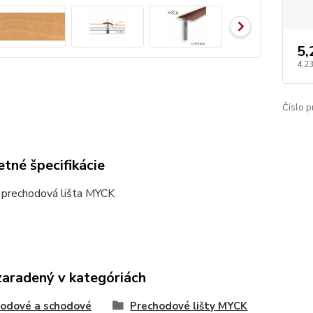
5,
4,23
Číslo p
tné špecifikácie
 prechodová lišta MYCK
zaradený v kategóriách
odové a schodové
Prechodové lišty MYCK