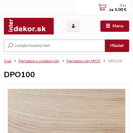
0
ks
za
0,00 €
Menu
Hľadať
Úvod
Prechodové a schodové lišty
Prechodové lišty MYCK
DPO100
DPO100