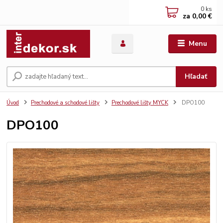
0
ks
za
0,00 €
Menu
Hľadať
Úvod
Prechodové a schodové lišty
Prechodové lišty MYCK
DPO100
DPO100