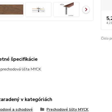
5,
4,23
Číslo p
tné špecifikácie
 prechodová lišta MYCK
zaradený v kategóriách
odové a schodové
Prechodové lišty MYCK