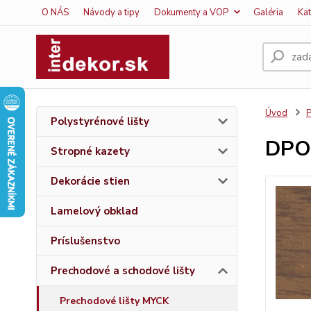
O NÁS
Návody a tipy
Dokumenty a VOP
Galéria
Ka
Úvod
P
Polystyrénové lišty
DPO
Stropné kazety
Dekorácie stien
Lamelový obklad
Príslušenstvo
Prechodové a schodové lišty
Prechodové lišty MYCK