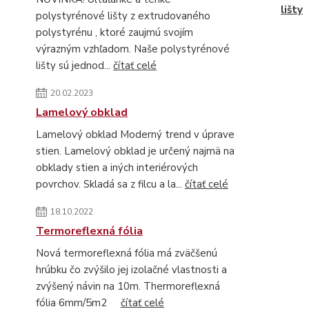
lišty
polystyrénové lišty z extrudovaného
polystyrénu , ktoré zaujmú svojím
výrazným vzhľadom. Naše polystyrénové
lišty sú jednod...
čítať celé
20.02.2023
Lamelový obklad
Lamelový obklad Moderný trend v úprave
stien. Lamelový obklad je určený najmä na
obklady stien a iných interiérových
povrchov. Skladá sa z filcu a la...
čítať celé
18.10.2022
Termoreflexná fólia
Nová termoreflexná fólia má zväčšenú
hrúbku čo zvýšilo jej izolačné vlastnosti a
zvýšený návin na 10m. Thermoreflexná
fólia 6mm/5m2
čítať celé