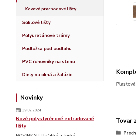
Kovové prechodové lišty
Soklové lišty
Polyuretánové trámy
Podložka pod podlahu
PVC rohovníky na stenu
Komple
Diely na okná a žalúzie
Plastová
Novinky
19.02.2024
Nové polystyrénové extrudované
Tovar 
lišty
Prech
NOVINKA! Ultaľahké a tenké