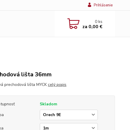
Prihlásenie
0
ks
za
0,00 €
hodová lišta 36mm
vá prechodová lišta MYCK
celý popis
tupnosť
Skladom
ba
ka