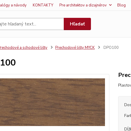
talógy a návody
KONTAKTY
Pre architektov a dizajnérov
Blog
Hľadať
rechodové a schodové lišty
Prechodové lišty MYCK
DPO100
100
Prec
Plasto
Dos
Far
Dĺž