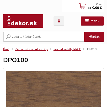
0
ks
za
0,00 €
Menu
Hľadať
Úvod
Prechodové a schodové lišty
Prechodové lišty MYCK
DPO100
DPO100