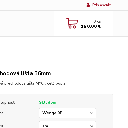
Prihlásenie
0
ks
za
0,00 €
hodová lišta 36mm
vá prechodová lišta MYCK
celý popis
tupnosť
Skladom
ba
ka