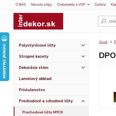
O NÁS
Návody a tipy
Dokumenty a VOP
Galéria
Ka
Úvod
P
Polystyrénové lišty
DPO
Stropné kazety
Dekorácie stien
Lamelový obklad
Príslušenstvo
Prechodové a schodové lišty
Prechodové lišty MYCK