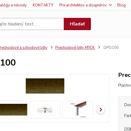
talógy a návody
KONTAKTY
Pre architektov a dizajnérov
Blog
Hľadať
rechodové a schodové lišty
Prechodové lišty MYCK
DPO100
100
Prec
Plasto
Dos
Far
Dĺž