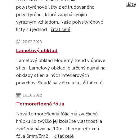
lišty
polystyrénové lišty z extrudovaného
polystyrénu , ktoré zaujmú svojím
výrazným vzhľadom. Naše polystyrénové
lišty sú jednod...
čítať celé
20.02.2023
Lamelový obklad
Lamelový obklad Moderný trend v úprave
stien. Lamelový obklad je určený najmä na
obklady stien a iných interiérových
povrchov. Skladá sa z filcu a la...
čítať celé
18.10.2022
Termoreflexná fólia
Nová termoreflexná fólia má zväčšenú
hrúbku čo zvýšilo jej izolačné vlastnosti a
zvýšený návin na 10m. Thermoreflexná
fólia 6mm/5m2
čítať celé