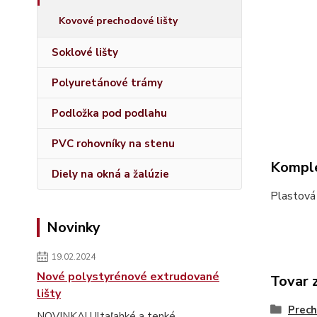
Kovové prechodové lišty
Soklové lišty
Polyuretánové trámy
Podložka pod podlahu
PVC rohovníky na stenu
Komple
Diely na okná a žalúzie
Plastová
Novinky
19.02.2024
Nové polystyrénové extrudované
Tovar 
lišty
Prech
NOVINKA! Ultaľahké a tenké