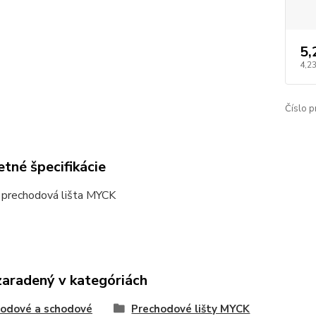
5,
4,23
Číslo p
tné špecifikácie
 prechodová lišta MYCK
zaradený v kategóriách
odové a schodové
Prechodové lišty MYCK