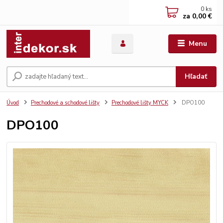
0
ks
za
0,00 €
Menu
Hľadať
Úvod
Prechodové a schodové lišty
Prechodové lišty MYCK
DPO100
DPO100