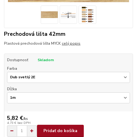
Prechodová lišta 42mm
Plastová prechodová lišta MYCK
celý popis
Dostupnosť
Skladom
Farba
Dĺžka
5,82 €
/
ks
4,73 €
bez DPH
Pridať do košíka