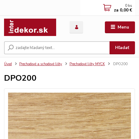
0
ks
za
0,00 €
Menu
Hľadať
Úvod
Prechodové a schodové lišty
Prechodové lišty MYCK
DPO200
DPO200