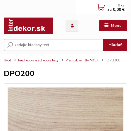
0
ks
za
0,00 €
Menu
Hľadať
Úvod
Prechodové a schodové lišty
Prechodové lišty MYCK
DPO200
DPO200