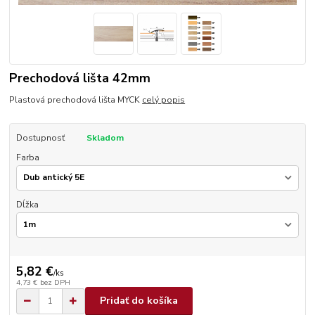
Prechodová lišta 42mm
Plastová prechodová lišta MYCK
celý popis
Dostupnosť
Skladom
Farba
Dĺžka
5,82 €
/
ks
4,73 €
bez DPH
Pridať do košíka