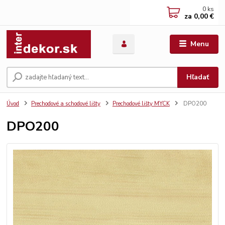
0
ks
za
0,00 €
Menu
Hľadať
Úvod
Prechodové a schodové lišty
Prechodové lišty MYCK
DPO200
DPO200