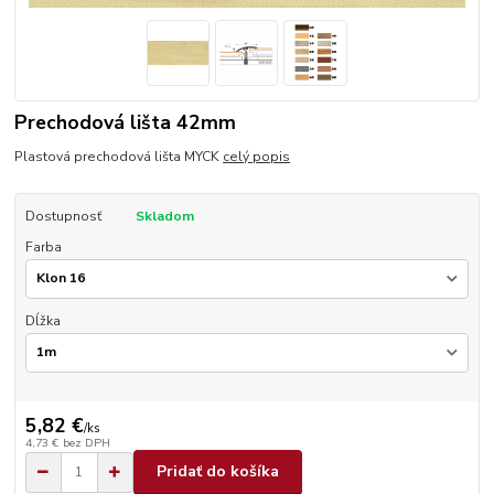
Prechodová lišta 42mm
Plastová prechodová lišta MYCK
celý popis
Dostupnosť
Skladom
Farba
Dĺžka
5,82 €
/
ks
4,73 €
bez DPH
Pridať do košíka