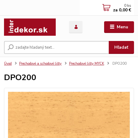
0
ks
za
0,00 €
Menu
Hľadať
Úvod
Prechodové a schodové lišty
Prechodové lišty MYCK
DPO200
DPO200