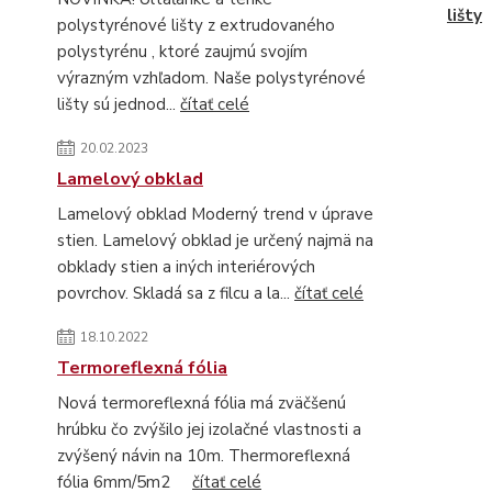
lišty
polystyrénové lišty z extrudovaného
polystyrénu , ktoré zaujmú svojím
výrazným vzhľadom. Naše polystyrénové
lišty sú jednod...
čítať celé
20.02.2023
Lamelový obklad
Lamelový obklad Moderný trend v úprave
stien. Lamelový obklad je určený najmä na
obklady stien a iných interiérových
povrchov. Skladá sa z filcu a la...
čítať celé
18.10.2022
Termoreflexná fólia
Nová termoreflexná fólia má zväčšenú
hrúbku čo zvýšilo jej izolačné vlastnosti a
zvýšený návin na 10m. Thermoreflexná
fólia 6mm/5m2
čítať celé