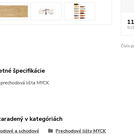
11
9,11
Číslo p
tné špecifikácie
 prechodová lišta MYCK
zaradený v kategóriách
odové a schodové
Prechodové lišty MYCK