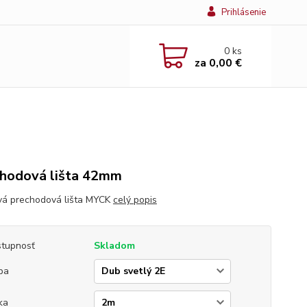
Prihlásenie
0
ks
za
0,00 €
hodová lišta 42mm
vá prechodová lišta MYCK
celý popis
tupnosť
Skladom
ba
ka