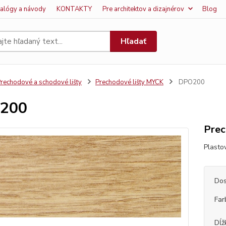
talógy a návody
KONTAKTY
Pre architektov a dizajnérov
Blog
Hľadať
rechodové a schodové lišty
Prechodové lišty MYCK
DPO200
200
Prec
Plasto
Dos
Far
Dĺž