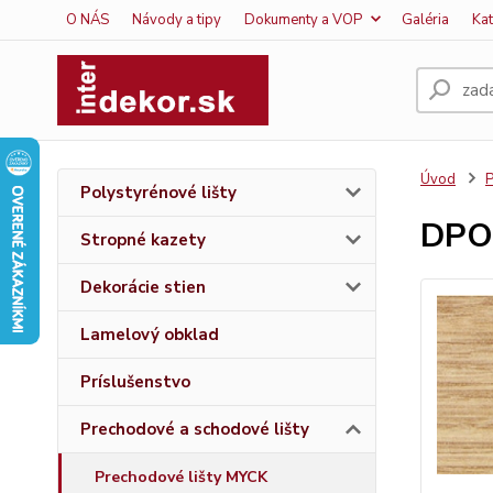
O NÁS
Návody a tipy
Dokumenty a VOP
Galéria
Ka
Úvod
P
Polystyrénové lišty
DPO
Stropné kazety
Dekorácie stien
Lamelový obklad
Príslušenstvo
Prechodové a schodové lišty
Prechodové lišty MYCK