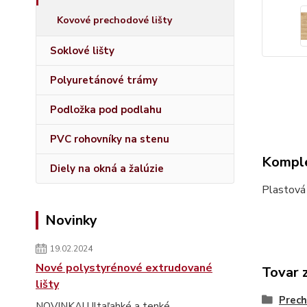
Kovové prechodové lišty
Soklové lišty
Polyuretánové trámy
Podložka pod podlahu
PVC rohovníky na stenu
Komple
Diely na okná a žalúzie
Plastová
Novinky
19.02.2024
Nové polystyrénové extrudované
Tovar 
lišty
Prech
NOVINKA! Ultaľahké a tenké