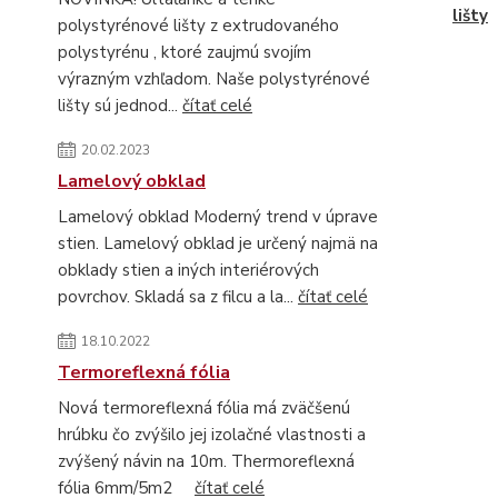
lišty
polystyrénové lišty z extrudovaného
polystyrénu , ktoré zaujmú svojím
výrazným vzhľadom. Naše polystyrénové
lišty sú jednod...
čítať celé
20.02.2023
Lamelový obklad
Lamelový obklad Moderný trend v úprave
stien. Lamelový obklad je určený najmä na
obklady stien a iných interiérových
povrchov. Skladá sa z filcu a la...
čítať celé
18.10.2022
Termoreflexná fólia
Nová termoreflexná fólia má zväčšenú
hrúbku čo zvýšilo jej izolačné vlastnosti a
zvýšený návin na 10m. Thermoreflexná
fólia 6mm/5m2
čítať celé