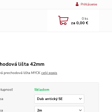
Prihlásenie
0
ks
za
0,00 €
hodová lišta 42mm
vá prechodová lišta MYCK
celý popis
tupnosť
Skladom
ba
ka