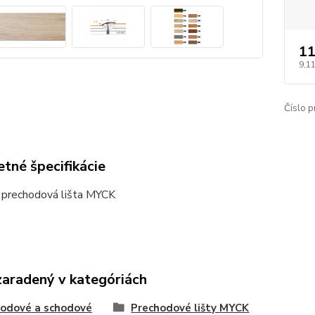
11
9,11
Číslo p
tné špecifikácie
 prechodová lišta MYCK
zaradený v kategóriách
odové a schodové
Prechodové lišty MYCK