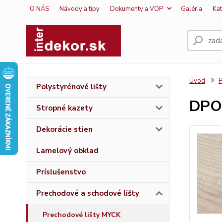
O NÁS
Návody a tipy
Dokumenty a VOP
Galéria
Ka
Úvod
P
Polystyrénové lišty
DPO
Stropné kazety
Dekorácie stien
Lamelový obklad
Príslušenstvo
Prechodové a schodové lišty
Prechodové lišty MYCK