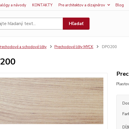
talógy a návody
KONTAKTY
Pre architektov a dizajnérov
Blog
Hľadať
rechodové a schodové lišty
Prechodové lišty MYCK
DPO200
200
Prec
Plasto
Dos
Far
Dĺž