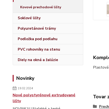
Kovové prechodové lišty
Soklové lišty
Polyuretánové trámy
Podložka pod podlahu
PVC rohovníky na stenu
Komple
Diely na okná a žalúzie
Plastová
Novinky
19.02.2024
Nové polystyrénové extrudované
Tovar 
lišty
Prech
NOVINKA! Ultaľahké a tenké