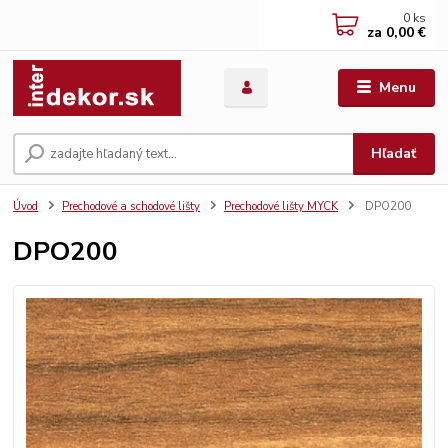
0
ks
za
0,00 €
Menu
Hľadať
Úvod
Prechodové a schodové lišty
Prechodové lišty MYCK
DPO200
DPO200