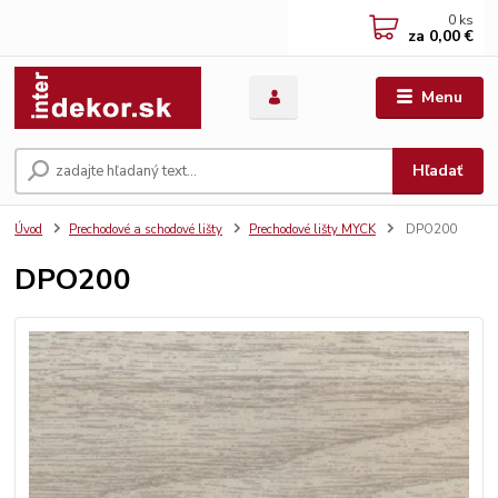
0
ks
za
0,00 €
Menu
Hľadať
Úvod
Prechodové a schodové lišty
Prechodové lišty MYCK
DPO200
DPO200