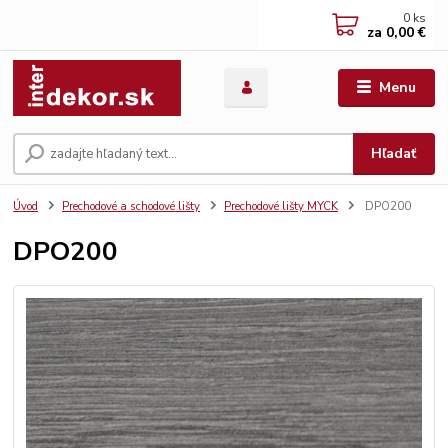
0
ks
za
0,00 €
Menu
Hľadať
Úvod
Prechodové a schodové lišty
Prechodové lišty MYCK
DPO200
DPO200