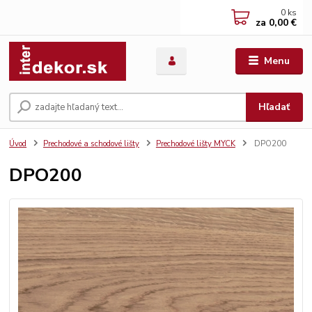
0
ks
za
0,00 €
Menu
Hľadať
Úvod
Prechodové a schodové lišty
Prechodové lišty MYCK
DPO200
DPO200