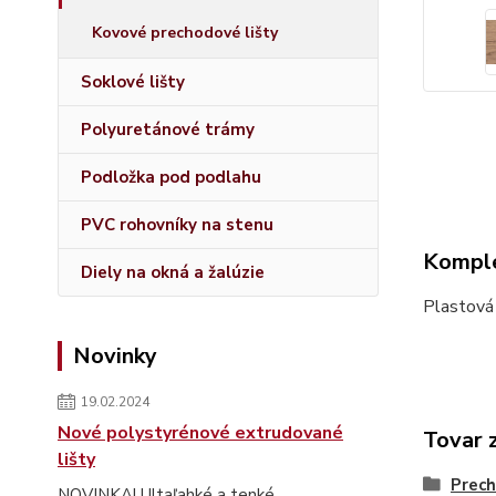
Kovové prechodové lišty
Soklové lišty
Polyuretánové trámy
Podložka pod podlahu
PVC rohovníky na stenu
Komple
Diely na okná a žalúzie
Plastová
Novinky
19.02.2024
Nové polystyrénové extrudované
Tovar 
lišty
Prech
NOVINKA! Ultaľahké a tenké