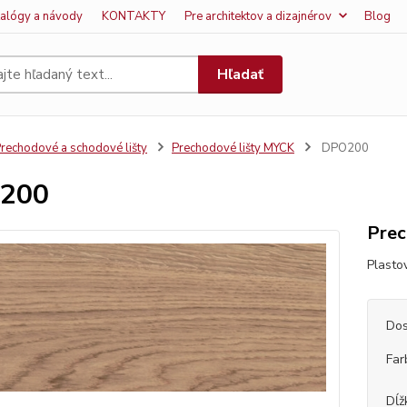
talógy a návody
KONTAKTY
Pre architektov a dizajnérov
Blog
Hľadať
rechodové a schodové lišty
Prechodové lišty MYCK
DPO200
200
Prec
Plasto
Dos
Far
Dĺž