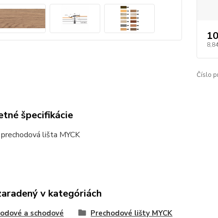
10
8,84
Číslo p
tné špecifikácie
 prechodová lišta MYCK
zaradený v kategóriách
odové a schodové
Prechodové lišty MYCK