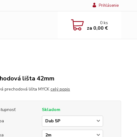
Prihlásenie
0
ks
za
0,00 €
hodová lišta 42mm
vá prechodová lišta MYCK
celý popis
tupnosť
Skladom
ba
ka