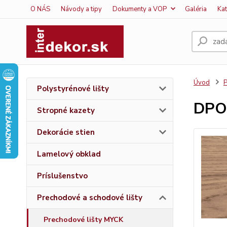
O NÁS
Návody a tipy
Dokumenty a VOP
Galéria
Ka
Úvod
P
Polystyrénové lišty
DPO
Stropné kazety
Dekorácie stien
Lamelový obklad
Príslušenstvo
Prechodové a schodové lišty
Prechodové lišty MYCK