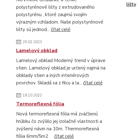
lišty
polystyrénové lišty z extrudovaného
polystyrénu , ktoré zaujmú svojím
výrazným vzhľadom. Naše polystyrénové
lišty sú jednod...
čítať celé
20.02.2023
Lamelový obklad
Lamelový obklad Moderný trend v úprave
stien. Lamelový obklad je určený najmä na
obklady stien a iných interiérových
povrchov. Skladá sa z filcu a la...
čítať celé
18.10.2022
Termoreflexná fólia
Nová termoreflexná fólia má zväčšenú
hrúbku čo zvýšilo jej izolačné vlastnosti a
zvýšený návin na 10m. Thermoreflexná
fólia 6mm/5m2
čítať celé