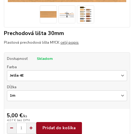
Prechodová lišta 30mm
Plastová prechodová lišta MYCK
celý popis
Dostupnosť
Skladom
Farba
Dĺžka
5,00 €
/
ks
4,07 €
bez DPH
Pridať do košíka