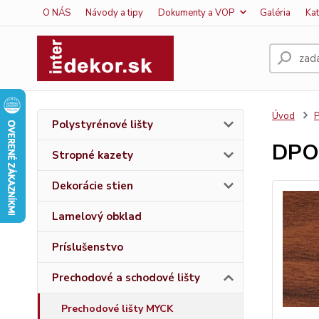
O NÁS
Návody a tipy
Dokumenty a VOP
Galéria
Ka
Úvod
P
Polystyrénové lišty
DPO
Stropné kazety
Dekorácie stien
Lamelový obklad
Príslušenstvo
Prechodové a schodové lišty
Prechodové lišty MYCK