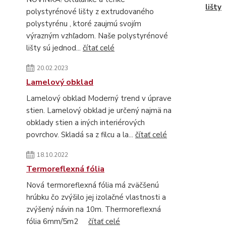
lišty
polystyrénové lišty z extrudovaného
polystyrénu , ktoré zaujmú svojím
výrazným vzhľadom. Naše polystyrénové
lišty sú jednod...
čítať celé
20.02.2023
Lamelový obklad
Lamelový obklad Moderný trend v úprave
stien. Lamelový obklad je určený najmä na
obklady stien a iných interiérových
povrchov. Skladá sa z filcu a la...
čítať celé
18.10.2022
Termoreflexná fólia
Nová termoreflexná fólia má zväčšenú
hrúbku čo zvýšilo jej izolačné vlastnosti a
zvýšený návin na 10m. Thermoreflexná
fólia 6mm/5m2
čítať celé