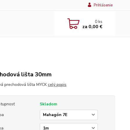
Prihlásenie
0
ks
za
0,00 €
hodová lišta 30mm
vá prechodová lišta MYCK
celý popis
tupnosť
Skladom
ba
ka