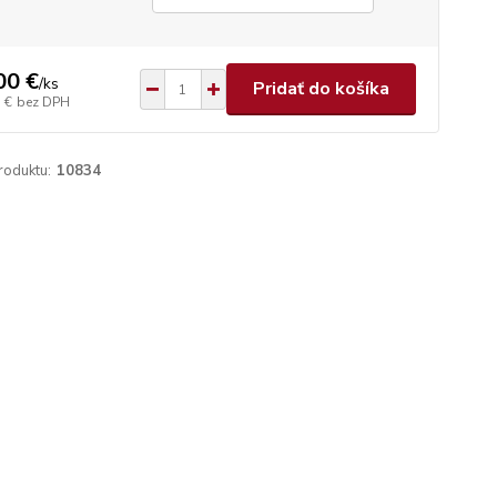
00 €
/
ks
Pridať do košíka
 €
bez DPH
roduktu:
10834