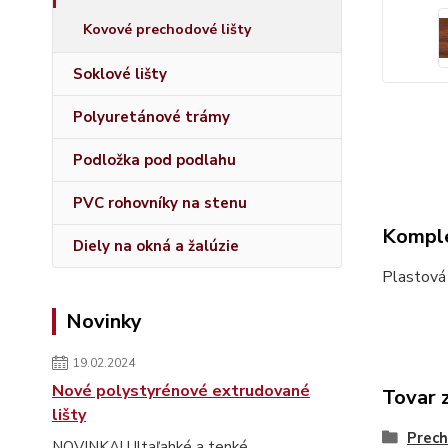
Kovové prechodové lišty
Soklové lišty
Polyuretánové trámy
Podložka pod podlahu
PVC rohovníky na stenu
Komple
Diely na okná a žalúzie
Plastová
Novinky
19.02.2024
Nové polystyrénové extrudované
Tovar 
lišty
Prech
NOVINKA! Ultaľahké a tenké