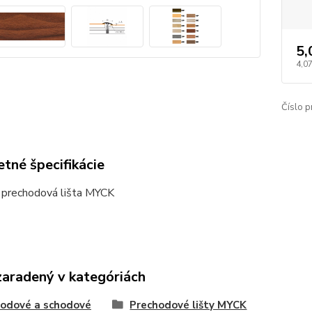
5,
4,07
Číslo p
tné špecifikácie
 prechodová lišta MYCK
zaradený v kategóriách
odové a schodové
Prechodové lišty MYCK