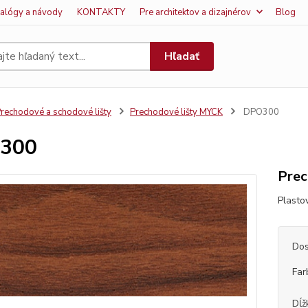
talógy a návody
KONTAKTY
Pre architektov a dizajnérov
Blog
Hľadať
rechodové a schodové lišty
Prechodové lišty MYCK
DPO300
300
Prec
Plasto
Dos
Far
Dĺž