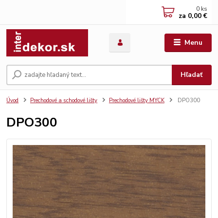
0
ks
za
0,00 €
Menu
Hľadať
Úvod
Prechodové a schodové lišty
Prechodové lišty MYCK
DPO300
DPO300