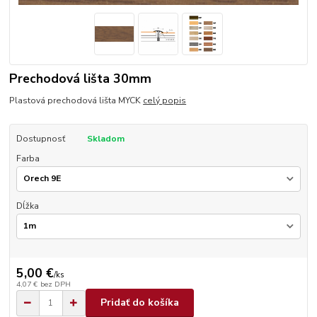
Prechodová lišta 30mm
Plastová prechodová lišta MYCK
celý popis
Dostupnosť
Skladom
Farba
Dĺžka
5,00 €
/
ks
4,07 €
bez DPH
Pridať do košíka