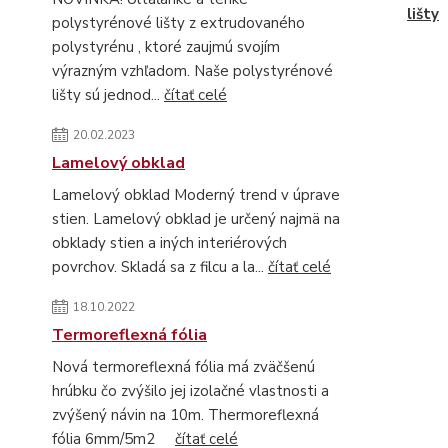
lišty
polystyrénové lišty z extrudovaného
polystyrénu , ktoré zaujmú svojím
výrazným vzhľadom. Naše polystyrénové
lišty sú jednod...
čítať celé
20.02.2023
Lamelový obklad
Lamelový obklad Moderný trend v úprave
stien. Lamelový obklad je určený najmä na
obklady stien a iných interiérových
povrchov. Skladá sa z filcu a la...
čítať celé
18.10.2022
Termoreflexná fólia
Nová termoreflexná fólia má zväčšenú
hrúbku čo zvýšilo jej izolačné vlastnosti a
zvýšený návin na 10m. Thermoreflexná
fólia 6mm/5m2
čítať celé