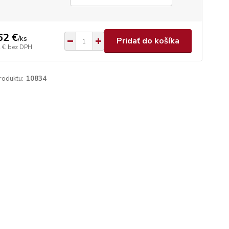
62 €
/
ks
Pridať do košíka
 €
bez DPH
roduktu:
10834