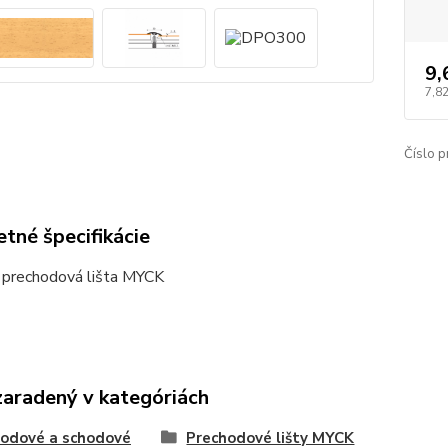
9,
7,82
Číslo p
tné špecifikácie
 prechodová lišta MYCK
zaradený v kategóriách
odové a schodové
Prechodové lišty MYCK