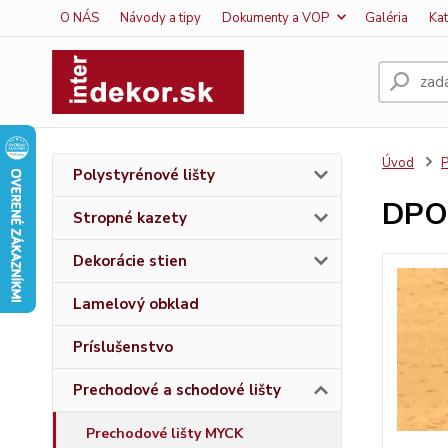
O NÁS
Návody a tipy
Dokumenty a VOP
Galéria
Ka
Úvod
P
Polystyrénové lišty
DPO
Stropné kazety
Dekorácie stien
Lamelový obklad
Príslušenstvo
Prechodové a schodové lišty
Prechodové lišty MYCK