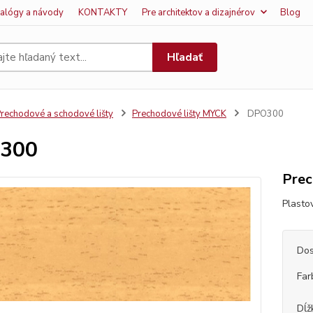
talógy a návody
KONTAKTY
Pre architektov a dizajnérov
Blog
Hľadať
rechodové a schodové lišty
Prechodové lišty MYCK
DPO300
300
Prec
Plasto
Dos
Far
Dĺž