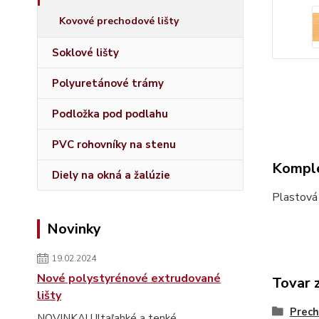
Kovové prechodové lišty
Soklové lišty
Polyuretánové trámy
Podložka pod podlahu
PVC rohovníky na stenu
Komple
Diely na okná a žalúzie
Plastová
Novinky
19.02.2024
Nové polystyrénové extrudované
Tovar 
lišty
Prech
NOVINKA! Ultaľahké a tenké