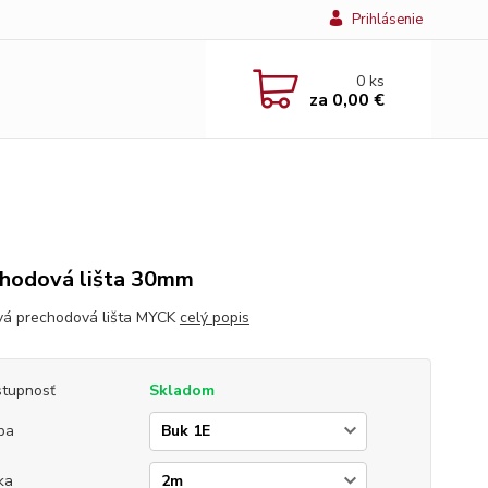
Prihlásenie
0
ks
za
0,00 €
hodová lišta 30mm
vá prechodová lišta MYCK
celý popis
tupnosť
Skladom
ba
ka