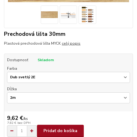
Prechodová lišta 30mm
Plastová prechodová lišta MYCK
celý popis
Dostupnosť
Skladom
Farba
Dĺžka
9,62 €
/
ks
7,82 €
bez DPH
Pridať do košíka