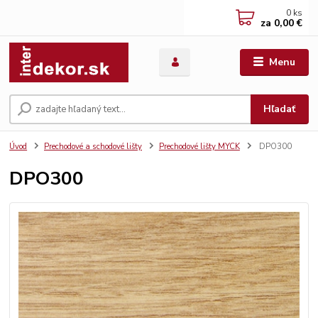
0
ks
za
0,00 €
Menu
Hľadať
Úvod
Prechodové a schodové lišty
Prechodové lišty MYCK
DPO300
DPO300