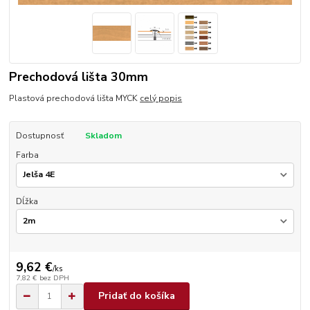
Prechodová lišta 30mm
Plastová prechodová lišta MYCK
celý popis
Dostupnosť
Skladom
Farba
Dĺžka
9,62 €
/
ks
7,82 €
bez DPH
Pridať do košíka