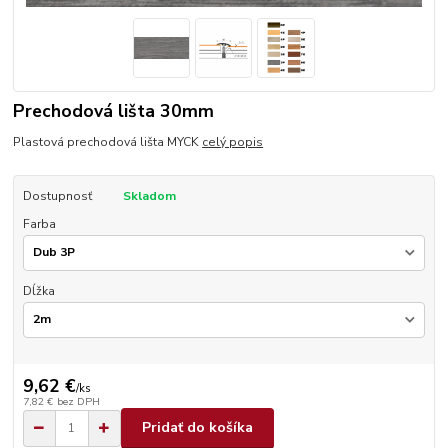
Prechodová lišta 30mm
Plastová prechodová lišta MYCK
celý popis
Dostupnosť
Skladom
Farba
Dĺžka
9,62 €
/
ks
7,82 €
bez DPH
Pridať do košíka