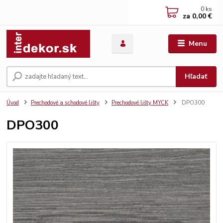
0
ks
za
0,00 €
Menu
Hľadať
Úvod
Prechodové a schodové lišty
Prechodové lišty MYCK
DPO300
DPO300